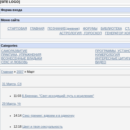
[
SITE LOGO
]
Форма входа
Меню сайта
СТАРТОВАЯ
ГЛАВНАЯ
ПОЗНАНИЕ(дневник)
ФОРУМЫ
БИБЛИОТЕКА
СТ
АСТРОЛОГИЯ , ГОРОСКОП
ГЕНЕРАТОР ХО
Categories
САМОРАЗВИТИЕ
ПРОГРАММЫ, УСТАНОВ
ПРАКТИКА, УПРАЖНЕНИЯ
НУМЕРОЛОГИЯ
ВОЗНЕСЕННЫЕ ВЛАДЫКИ
ИНТЕРЕСНЫЕ ЦИТАТ
СЕКС И ЛЮБОВЬ
ВИДЕО
Главная
»
2007
»
Март
31 Марта, Сб
11:03
Б.Бреннан. "Свет исходящий: путь к исцелению"
29 Марта, Чт
14:14
Секс-тренинг: вдвоем и в одиночку
12:18
Цвет и твоя сексуальность