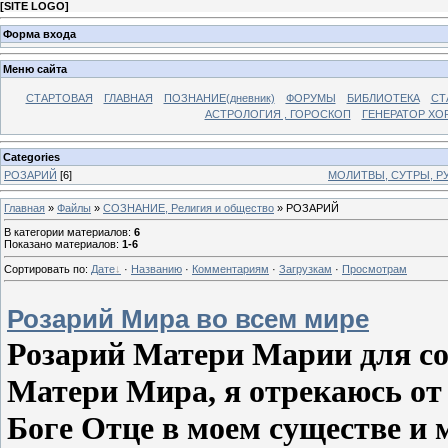
[
SITE LOGO
]
Форма входа
Меню сайта
СТАРТОВАЯ
ГЛАВНАЯ
ПОЗНАНИЕ(дневник)
ФОРУМЫ
БИБЛИОТЕКА
СТ
АСТРОЛОГИЯ , ГОРОСКОП
ГЕНЕРАТОР ХО
Categories
РОЗАРИЙ
[6]
МОЛИТВЫ, СУТРЫ, Р
Главная
»
Файлы
»
СОЗНАНИЕ, Религия и общество
» РОЗАРИЙ
В категории материалов
:
6
Показано материалов
:
1-6
Сортировать по
:
Дате
·
Названию
·
Комментариям
·
Загрузкам
·
Просмотрам
Розарий Мира во всем мире
Розарий Матери Марии для со
Матери Мира, я отрекаюсь от
Боге Отце в моем существе и м