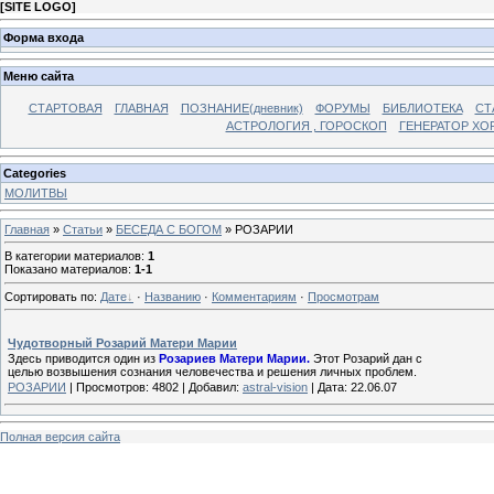
[
SITE LOGO
]
Форма входа
Меню сайта
СТАРТОВАЯ
ГЛАВНАЯ
ПОЗНАНИЕ(дневник)
ФОРУМЫ
БИБЛИОТЕКА
СТ
АСТРОЛОГИЯ , ГОРОСКОП
ГЕНЕРАТОР ХО
Categories
МОЛИТВЫ
Главная
»
Статьи
»
БЕСЕДА С БОГОМ
» РОЗАРИИ
В категории материалов
:
1
Показано материалов
:
1-1
Сортировать по
:
Дате
·
Названию
·
Комментариям
·
Просмотрам
Чудотворный Розарий Матери Марии
Здесь приводится один из
Розариев Матери Марии.
Этот Розарий дан с
целью возвышения сознания человечества и решения личных проблем.
РОЗАРИИ
|
Просмотров:
4802
|
Добавил:
astral-vision
|
Дата:
22.06.07
Полная версия сайта