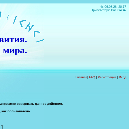
Чт, 06.08.26, 20:17
Приветствую Вас
Гость
вития.
 мира.
Главная
|
FAQ
|
Регистрация
|
Вход
запрещено совершать данное действие.
, как пользователь.
]