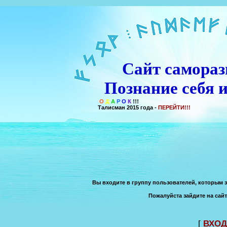
Сайт самораз
Познание себя и
П
О
Д
А
Р
О
К
!!!
Талисман 2015 года -
ПЕРЕЙТИ!!!
Вы входите в группу пользователей, которым 
Пожалуйста зайдите на сайт
[
ВХОД