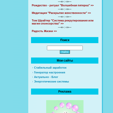
—«‹-:-›»—
Рождество - ритуал "Волшебная пятерка" >>
—«‹-:-›»—
Медитация "Раскрытие женственности" >>
—«‹-:-›»—
Том Шрайтер "Система рекрутирования или
магия спонсорства" >>
—«‹-:-›»—
Радость Жизни >>
Поиск
Мои сайты
Стабильный заработок
Генератор настроения
Актуально - Блог
Энергетические системы
Реклама