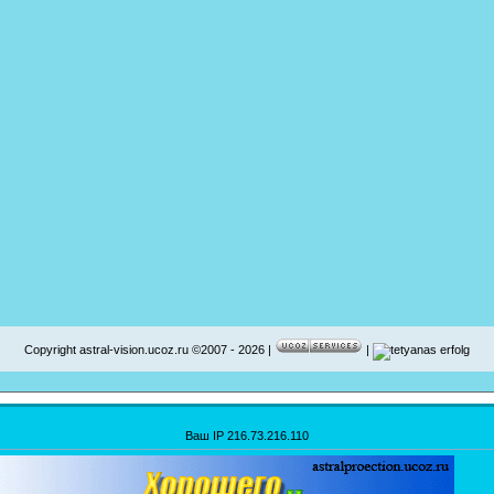
Copyright astral-vision.ucoz.ru ©2007 - 2026 |
|
Ваш IP 216.73.216.110