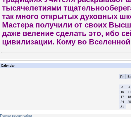
тысячелетиями тщательнооберег
так много открытых духовных шко
Мастера получили от своих Высш
даже веление сделать это, ибо с
цивилизации. Кому во Вселенной
Calendar
Пн
Вт
3
4
10
11
17
18
24
25
31
Полная версия сайта