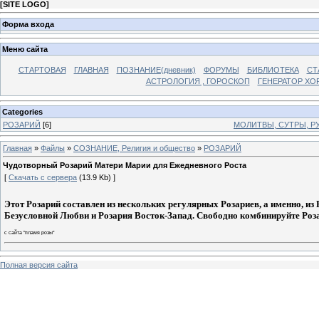
[
SITE LOGO
]
Форма входа
Меню сайта
СТАРТОВАЯ
ГЛАВНАЯ
ПОЗНАНИЕ(дневник)
ФОРУМЫ
БИБЛИОТЕКА
СТ
АСТРОЛОГИЯ , ГОРОСКОП
ГЕНЕРАТОР ХО
Categories
РОЗАРИЙ
[6]
МОЛИТВЫ, СУТРЫ, Р
Главная
»
Файлы
»
СОЗНАНИЕ, Религия и общество
»
РОЗАРИЙ
Чудотворный Розарий Матери Марии для Ежедневного Роста
[
Скачать с сервера
(13.9 Kb) ]
Этот Розарий составлен из нескольких регулярных Розариев, а именно, и
Безусловной Любви и Розария Восток-Запад. Свободно комбинируйте Роз
с сайта "пламя розы"
Полная версия сайта