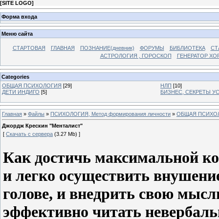
[
SITE LOGO
]
Форма входа
Меню сайта
СТАРТОВАЯ
ГЛАВНАЯ
ПОЗНАНИЕ(дневник)
ФОРУМЫ
БИБЛИОТЕКА
СТ
АСТРОЛОГИЯ , ГОРОСКОП
ГЕНЕРАТОР ХО
Categories
ОБЩАЯ ПСИХОЛОГИЯ
[29]
НЛП
[10]
ДЕТИ ИНДИГО
[5]
БИЗНЕС, СЕКРЕТЫ У
Главная
»
Файлы
»
ПСИХОЛОГИЯ, Метод формирования личности
»
ОБЩАЯ ПСИХО
Джордж Крескин "Менталист"
[
Скачать с сервера
(3.27 Mb) ]
Как достичь максимальной ко
и легко осуществить внушение
голове, и внедрить свою мысл
эффективно читать невербал