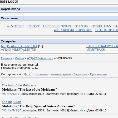
[
SITE LOGO
]
Форма входа
Меню сайта
СТАРТОВАЯ
ГЛАВНАЯ
ПОЗНАНИЕ(дневник)
ФОРУМЫ
БИБЛИОТЕКА
СТ
АСТРОЛОГИЯ , ГОРОСКОП
ГЕНЕРАТОР ХО
Categories
МЕДИТАТИВНАЯ МУЗЫКА
[16]
ЭТНИЧЕСКАЯ МУЗЫК
АУДИО МЕДИТАЦИИ
[43]
МОЛИТВА
[3]
Главная
»
Файлы
»
АУДИО библиотека
» MOHIKANS
В категории материалов
:
11
Показано материалов
:
1-11
Сортировать по
:
Дате
·
Названию
·
Комментариям
·
Загрузкам
·
Просмотрам
The last of the Mohicans
Mohikans "The last of the Mohicans"
MOHIKANS
|
Просмотров:
1092
|
Загрузок:
369
|
Добавил:
kisa
|
Дата:
27.01.11
The Big Circle
Mohikans "The Deep Spirit of Native Americans"
MOHIKANS
|
Просмотров:
1539
|
Загрузок:
408
|
Добавил:
kisa
|
Дата:
02.09.10