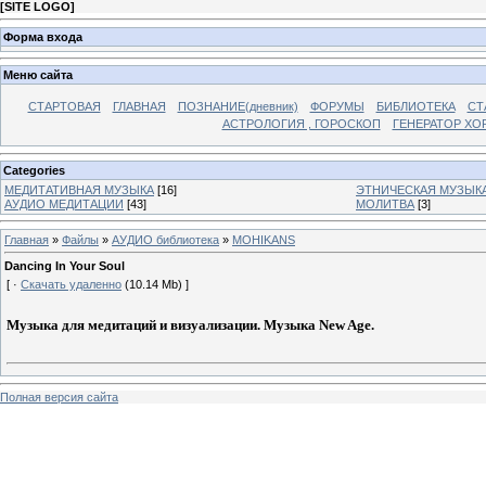
[
SITE LOGO
]
Форма входа
Меню сайта
СТАРТОВАЯ
ГЛАВНАЯ
ПОЗНАНИЕ(дневник)
ФОРУМЫ
БИБЛИОТЕКА
СТ
АСТРОЛОГИЯ , ГОРОСКОП
ГЕНЕРАТОР ХО
Categories
МЕДИТАТИВНАЯ МУЗЫКА
[16]
ЭТНИЧЕСКАЯ МУЗЫК
АУДИО МЕДИТАЦИИ
[43]
МОЛИТВА
[3]
Главная
»
Файлы
»
АУДИО библиотека
»
MOHIKANS
Dancing In Your Soul
[ ·
Скачать удаленно
(10.14 Mb) ]
Музыка для медитаций и визуализации. Музыка New Age.
Полная версия сайта