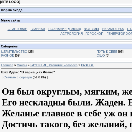
[
SITE LOGO
]
Форма входа
Меню сайта
СТАРТОВАЯ
ГЛАВНАЯ
ПОЗНАНИЕ(дневник)
ФОРУМЫ
БИБЛИОТЕКА
СТ
АСТРОЛОГИЯ , ГОРОСКОП
ГЕНЕРАТОР ХО
Categories
ЦЕЛИТЕЛЬСТВО
[25]
ПУТЬ К СЕБЕ
[95]
РАЗНОЕ
[59]
ОШО
[6]
Главная
»
Файлы
»
РАЗВИТИЕ, Развитие человека
»
РАЗНОЕ
Шах Идрис "В вариациях Феано"
[
Скачать с сервера
(51.0 Kb) ]
Он был округлым, мягким, ж
Его нескладны были. Жаден. Е
Желанье главное в себе уж он 
Достичь такого, без желаний,