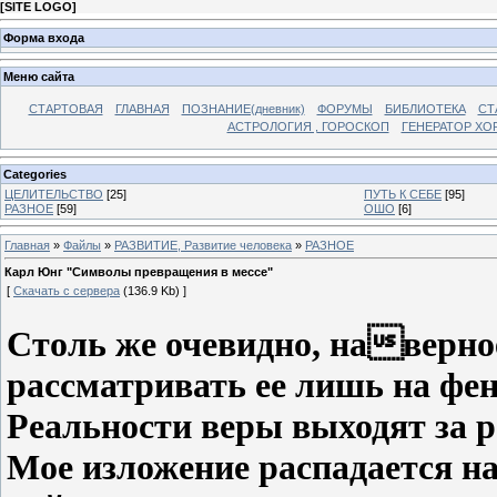
[
SITE LOGO
]
Форма входа
Меню сайта
СТАРТОВАЯ
ГЛАВНАЯ
ПОЗНАНИЕ(дневник)
ФОРУМЫ
БИБЛИОТЕКА
СТ
АСТРОЛОГИЯ , ГОРОСКОП
ГЕНЕРАТОР ХО
Categories
ЦЕЛИТЕЛЬСТВО
[25]
ПУТЬ К СЕБЕ
[95]
РАЗНОЕ
[59]
ОШО
[6]
Главная
»
Файлы
»
РАЗВИТИЕ, Развитие человека
»
РАЗНОЕ
Карл Юнг "Символы превращения в мессе"
[
Скачать с сервера
(136.9 Kb) ]
Столь же очевидно, наверное
рассматривать ее лишь на фе
Реальности веры выходят за 
Мое изложение распадается на