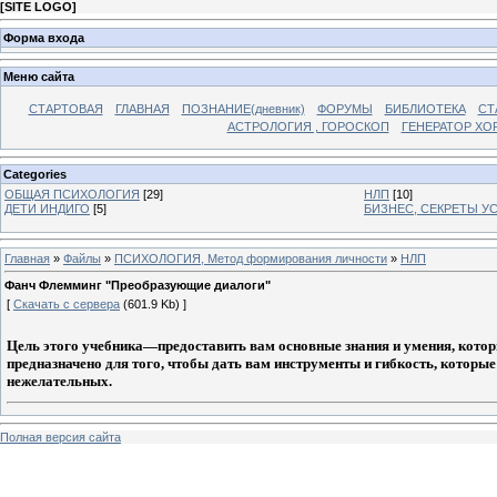
[
SITE LOGO
]
Форма входа
Меню сайта
СТАРТОВАЯ
ГЛАВНАЯ
ПОЗНАНИЕ(дневник)
ФОРУМЫ
БИБЛИОТЕКА
СТ
АСТРОЛОГИЯ , ГОРОСКОП
ГЕНЕРАТОР ХО
Categories
ОБЩАЯ ПСИХОЛОГИЯ
[29]
НЛП
[10]
ДЕТИ ИНДИГО
[5]
БИЗНЕС, СЕКРЕТЫ У
Главная
»
Файлы
»
ПСИХОЛОГИЯ, Метод формирования личности
»
НЛП
Фанч Флемминг "Преобразующие диалоги"
[
Скачать с сервера
(601.9 Kb) ]
Цель этого учебника—предоставить вам основные знания и умения, кото
предназначено для того, чтобы дать вам инструменты и гибкость, котор
нежелательных.
Полная версия сайта