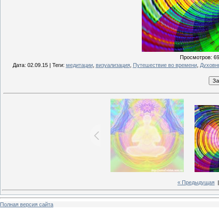
Просмотров
: 6
Дата
: 02.09.15 |
Теги
:
медитации
,
визуализация
,
Путешествие во времени
,
Духовн
« Предыдущая
Полная версия сайта