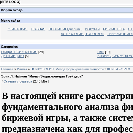
[
SITE LOGO
]
Форма входа
Меню сайта
СТАРТОВАЯ
ГЛАВНАЯ
ПОЗНАНИЕ(дневник)
ФОРУМЫ
БИБЛИОТЕКА
СТ
АСТРОЛОГИЯ , ГОРОСКОП
ГЕНЕРАТОР ХО
Categories
ОБЩАЯ ПСИХОЛОГИЯ
[29]
НЛП
[10]
ДЕТИ ИНДИГО
[5]
БИЗНЕС, СЕКРЕТЫ У
Главная
»
Файлы
»
ПСИХОЛОГИЯ, Метод формирования личности
»
КНИГИ FOREX
Эрик Л. Найман "Малая Энциклопедия Трейдера"
[
Скачать с сервера
(2.45 Mb) ]
В настоящей книге рассматри
фундаментального анализа фи
биржевой игры, а также сист
предназначена как для профе