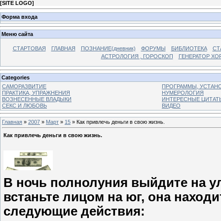
[
SITE LOGO
]
Форма входа
Меню сайта
СТАРТОВАЯ
ГЛАВНАЯ
ПОЗНАНИЕ(дневник)
ФОРУМЫ
БИБЛИОТЕКА
СТ
АСТРОЛОГИЯ , ГОРОСКОП
ГЕНЕРАТОР ХО
Categories
САМОРАЗВИТИЕ
ПРОГРАММЫ, УСТАНОВ
ПРАКТИКА, УПРАЖНЕНИЯ
НУМЕРОЛОГИЯ
ВОЗНЕСЕННЫЕ ВЛАДЫКИ
ИНТЕРЕСНЫЕ ЦИТАТ
СЕКС И ЛЮБОВЬ
ВИДЕО
Главная
»
2007
»
Март
»
15
» Как привлечь деньги в свою жизнь.
Как привлечь деньги в свою жизнь.
В ночь полнолуния выйдите на ул
встаньте лицом на юг, она находи
следующие действия: