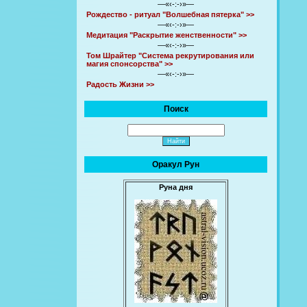
—«‹-:-›»—
Рождество - ритуал "Волшебная пятерка" >>
—«‹-:-›»—
Медитация "Раскрытие женственности" >>
—«‹-:-›»—
Том Шрайтер "Система рекрутирования или
магия спонсорства" >>
—«‹-:-›»—
Радость Жизни >>
Поиск
Оракул Рун
Руна дня