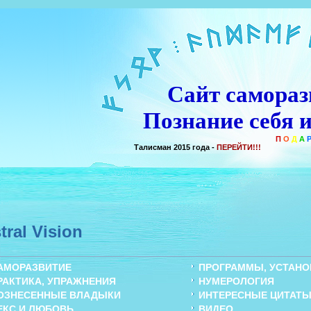
Сайт самораз
Познание себя и
П
О
Д
А
Р
О
К
!!!
Талисман 2015 года -
ПЕРЕЙТИ!!!
tral Vision
АМОРАЗВИТИЕ
ПРОГРАММЫ, УСТАНОВ
РАКТИКА, УПРАЖНЕНИЯ
НУМЕРОЛОГИЯ
ОЗНЕСЕННЫЕ ВЛАДЫКИ
ИНТЕРЕСНЫЕ ЦИТАТ
ЕКС И ЛЮБОВЬ
ВИДЕО