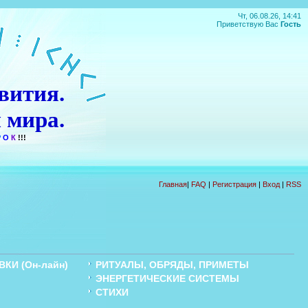
Чт, 06.08.26, 14:41
Приветствую Вас
Гость
вития.
 мира.
Главная
|
FAQ
|
Регистрация
|
Вход
|
RSS
КИ (Он-лайн)
РИТУАЛЫ, ОБРЯДЫ, ПРИМЕТЫ
ЭНЕРГЕТИЧЕСКИЕ СИСТЕМЫ
Ы
СТИХИ