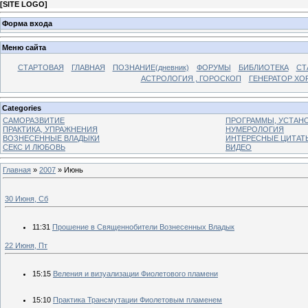
[
SITE LOGO
]
Форма входа
Меню сайта
СТАРТОВАЯ
ГЛАВНАЯ
ПОЗНАНИЕ(дневник)
ФОРУМЫ
БИБЛИОТЕКА
СТ
АСТРОЛОГИЯ , ГОРОСКОП
ГЕНЕРАТОР ХО
Categories
САМОРАЗВИТИЕ
ПРОГРАММЫ, УСТАНОВ
ПРАКТИКА, УПРАЖНЕНИЯ
НУМЕРОЛОГИЯ
ВОЗНЕСЕННЫЕ ВЛАДЫКИ
ИНТЕРЕСНЫЕ ЦИТАТ
СЕКС И ЛЮБОВЬ
ВИДЕО
Главная
»
2007
»
Июнь
30 Июня, Сб
11:31
Прошение в Священнобители Вознесенных Владык
22 Июня, Пт
15:15
Веления и визуализации Фиолетового пламени
15:10
Практика Трансмутации Фиолетовым пламенем