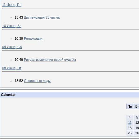
11 Июня, Пн
15:43
Диспенсация 23 числа
10 Июня, Вс
10:39
Релаксация
09 Июня, Сб
10:49
Ритуал изменения своей судьбы
08 Июня, Пт
13:52
Словесные коды
Calendar
Пн
Вт
4
5
11
12
18
19
25
26