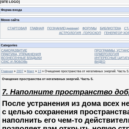
[
SITE LOGO
]
Форма входа
Меню сайта
СТАРТОВАЯ
ГЛАВНАЯ
ПОЗНАНИЕ(дневник)
ФОРУМЫ
БИБЛИОТЕКА
СТ
АСТРОЛОГИЯ , ГОРОСКОП
ГЕНЕРАТОР ХО
Categories
САМОРАЗВИТИЕ
ПРОГРАММЫ, УСТАНОВ
ПРАКТИКА, УПРАЖНЕНИЯ
НУМЕРОЛОГИЯ
ВОЗНЕСЕННЫЕ ВЛАДЫКИ
ИНТЕРЕСНЫЕ ЦИТАТ
СЕКС И ЛЮБОВЬ
ВИДЕО
Главная
»
2007
»
Март
»
13
» Очищение пространства от негативных энергий. Часть 5
Очищение пространства от негативных энергий. Часть 5.
7. Наполните пространство до
После устранения из дома всех н
с целью сохранения пространства
наполнить его чем-то действите
позволяет вам открыть новую стр