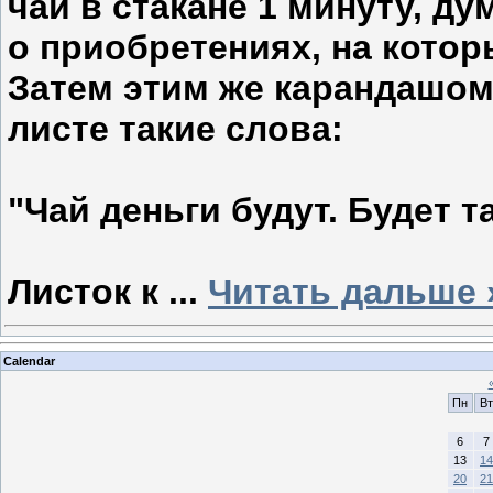
чай в стакане 1 минуту, д
о приобретениях, на котор
Затем этим же карандашом
листе такие слова:
"Чай деньги будут. Будет та
Листок к
...
Читать дальше 
Calendar
Пн
Вт
6
7
13
14
20
21