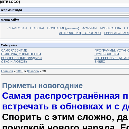
[
SITE LOGO
]
Форма входа
Меню сайта
СТАРТОВАЯ
ГЛАВНАЯ
ПОЗНАНИЕ(дневник)
ФОРУМЫ
БИБЛИОТЕКА
СТ
АСТРОЛОГИЯ , ГОРОСКОП
ГЕНЕРАТОР ХО
Categories
САМОРАЗВИТИЕ
ПРОГРАММЫ, УСТАНОВ
ПРАКТИКА, УПРАЖНЕНИЯ
НУМЕРОЛОГИЯ
ВОЗНЕСЕННЫЕ ВЛАДЫКИ
ИНТЕРЕСНЫЕ ЦИТАТ
СЕКС И ЛЮБОВЬ
ВИДЕО
Главная
»
2010
»
Декабрь
»
30
Приметы новогодние
Самая распространённая п
встречать в обновках и с 
Спорить с этим сложно, да
покупкой нового наряда. 