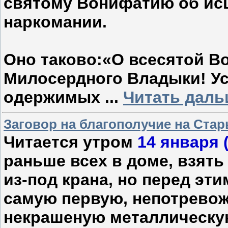
святому Вонифатию об исц
наркомании.
Оно таково:«О всесятой В
Милосердного Владыки! Ус
одержи­мых
...
Читать даль
Заговор на благополучие на Ста
Читается утром
14 января 
раньше всех в доме, взять
из-под крана, но перед эт
самую первую, непотревож
некрашеную металлическую