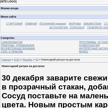
[
SITE LOGO
]
Форма входа
Меню сайта
СТАРТОВАЯ
ГЛАВНАЯ
ПОЗНАНИЕ(дневник)
ФОРУМЫ
БИБЛИОТЕКА
СТ
АСТРОЛОГИЯ , ГОРОСКОП
ГЕНЕРАТОР ХО
Categories
САМОРАЗВИТИЕ
ПРОГРАММЫ, УСТАНОВ
ПРАКТИКА, УПРАЖНЕНИЯ
НУМЕРОЛОГИЯ
ВОЗНЕСЕННЫЕ ВЛАДЫКИ
ИНТЕРЕСНЫЕ ЦИТАТ
СЕКС И ЛЮБОВЬ
ВИДЕО
Главная
»
2010
»
Декабрь
»
30
» Новогодний ритуал на достаток
Новогодний ритуал на достаток
30 декабря заварите свежи
в прозрачный стакан, доба
Сосуд поставьте на малень
цвета. Новым простым ка