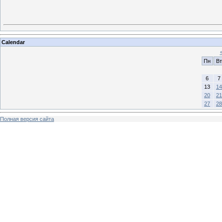
Calendar
Пн
Вт
6
7
13
14
20
21
27
28
Полная версия сайта