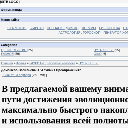
[
SITE LOGO
]
Форма входа
Меню сайта
СТАРТОВАЯ
ГЛАВНАЯ
ПОЗНАНИЕ(дневник)
ФОРУМЫ
БИБЛИОТЕКА
СТ
АСТРОЛОГИЯ , ГОРОСКОП
ГЕНЕРАТОР ХО
Categories
ЦЕЛИТЕЛЬСТВО
[25]
ПУТЬ К СЕБЕ
[95]
РАЗНОЕ
[59]
ОШО
[6]
Главная
»
Файлы
»
РАЗВИТИЕ, Развитие человека
»
ПУТЬ К СЕБЕ
Домашева-Васильева Н "Алхимия Преображения"
[
Скачать с сервера
(2.01 Mb) ]
В предлагаемой вашему вним
пути достижения эволюционно
максимально быстрого накоп
и использования всей полноты