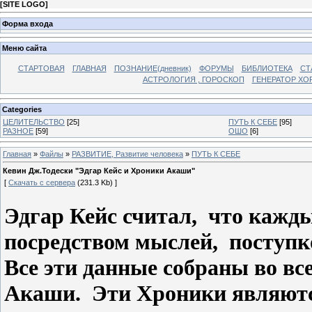
[
SITE LOGO
]
Форма входа
Меню сайта
СТАРТОВАЯ
ГЛАВНАЯ
ПОЗНАНИЕ(дневник)
ФОРУМЫ
БИБЛИОТЕКА
СТ
АСТРОЛОГИЯ , ГОРОСКОП
ГЕНЕРАТОР ХО
Categories
ЦЕЛИТЕЛЬСТВО
[25]
ПУТЬ К СЕБЕ
[95]
РАЗНОЕ
[59]
ОШО
[6]
Главная
»
Файлы
»
РАЗВИТИЕ, Развитие человека
»
ПУТЬ К СЕБЕ
Кевин Дж.Тодески "Эдгар Кейс и Хроники Акаши"
[
Скачать с сервера
(231.3 Kb) ]
Эдгар Кейс считал, что кажд
посредством мыслей, поступк
Все эти данные собраны во вс
Акаши. Эти Хроники являютс