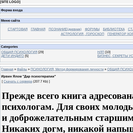
[
SITE LOGO
]
Форма входа
Меню сайта
СТАРТОВАЯ
ГЛАВНАЯ
ПОЗНАНИЕ(дневник)
ФОРУМЫ
БИБЛИОТЕКА
СТ
АСТРОЛОГИЯ , ГОРОСКОП
ГЕНЕРАТОР ХО
Categories
ОБЩАЯ ПСИХОЛОГИЯ
[29]
НЛП
[10]
ДЕТИ ИНДИГО
[5]
БИЗНЕС, СЕКРЕТЫ У
Главная
»
Файлы
»
ПСИХОЛОГИЯ, Метод формирования личности
»
ОБЩАЯ ПСИХО
Ирвин Ялом "Дар психотерапии"
[
Скачать с сервера
(207.7 Kb) ]
Прежде всего книга адресован
психологам. Для своих молод
и доброжелательным старшим
Никаких догм, никакой напы