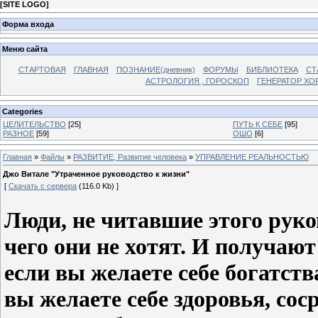
[
SITE LOGO
]
Форма входа
Меню сайта
СТАРТОВАЯ
ГЛАВНАЯ
ПОЗНАНИЕ(дневник)
ФОРУМЫ
БИБЛИОТЕКА
СТ
АСТРОЛОГИЯ , ГОРОСКОП
ГЕНЕРАТОР ХО
Categories
ЦЕЛИТЕЛЬСТВО
[25]
ПУТЬ К СЕБЕ
[95]
РАЗНОЕ
[59]
ОШО
[6]
Главная
»
Файлы
»
РАЗВИТИЕ, Развитие человека
»
УПРАВЛЕНИЕ РЕАЛЬНОСТЬЮ
Джо Витале "Утраченное руководство к жизни"
[
Скачать с сервера
(116.0 Kb) ]
Люди, не читавшие этого руко
чего они не хотят. И получают
если вы желаете себе богатств
вы желаете себе здоровья, сос