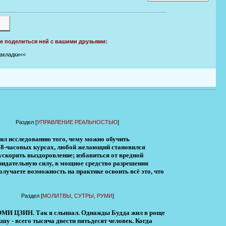
те поделиться ней с вашими друзьями:
закладки<<
Раздел [
УПРАВЛЕНИЕ РЕАЛЬНОСТЬЮ
]
тил исследованию того, чему можно обучить
48-часовых курсах, любой желающий становился
 ускорять выздоровление; избавиться от вредной
зидательную силу, в мощное средство разрешения
лучаете возможность на практике освоить всё это, что
Раздел [
МОЛИТВЫ, СУТРЫ, РУМИ
]
ИН. Так я слышал. Однажды Будда жил в роще
у - всего тысяча двести пятьдесят человек. Когда