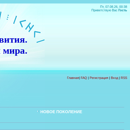
Пт, 07.08.26, 00:38
Приветствую Вас
Гость
вития.
 мира.
П
О
Д
А
Р
О
К
!!!
Главная
|
FAQ
|
Регистрация
|
Вход
|
RSS
НОВОЕ ПОКОЛЕНИЕ