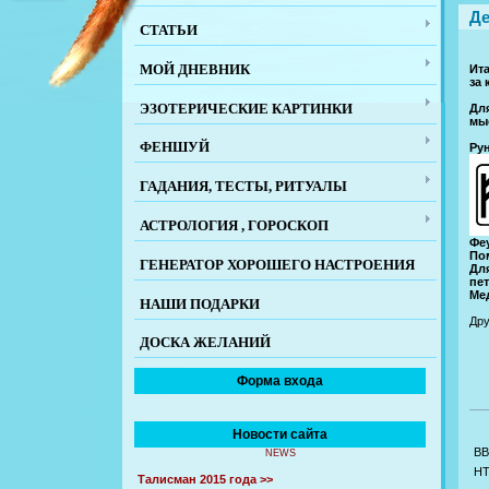
Де
СТАТЬИ
МОЙ ДНЕВНИК
Ит
за 
ЭЗОТЕРИЧЕСКИЕ КАРТИНКИ
Дл
мы
ФЕНШУЙ
Ру
ГАДАНИЯ, ТЕСТЫ, РИТУАЛЫ
АСТРОЛОГИЯ , ГОРОСКОП
Феу
По
ГЕНЕРАТОР ХОРОШЕГО НАСТРОЕНИЯ
Дл
пет
Мед
НАШИ ПОДАРКИ
Дру
ДОСКА ЖЕЛАНИЙ
Форма входа
Новости сайта
BB
NEWS
H
Талисман 2015 года >>