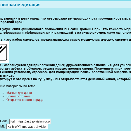
нежная медитация
ак, запомним для начала, что невозможно вечером один раз промедитировать, а
короткий срок!
я улучшения финансового положения вы сами должны принять какие-то меры
слеформами и аффирмациями и размышляйте на схему-рисунок ниже на получе
ны - это набор символов, представляющих самую мощную магическую систему д
 - используется для привлечения денег, дружественного отношения, для усиле
могает избежать обманов, решать имущественные споры. Применяется при торго
я снятия усталости, стрессов. Для концентрации вашей собственной энергии.
ь птицы.
итируя в это время на Руну Феу - вы открываете этот денежный канал, который
гие материалы по теме
Магнит для денег
Благосостояние
Открытие своего сердца
Code:
TML: