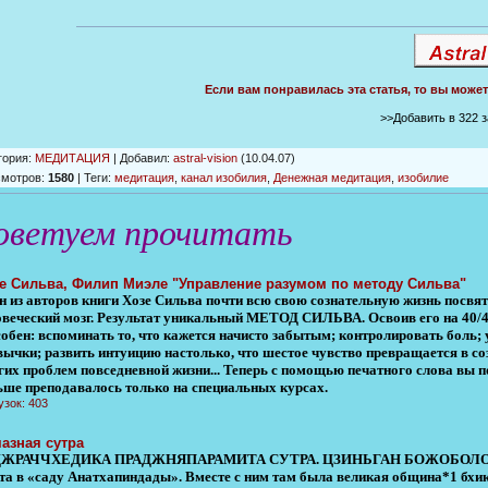
Если вам понравилась эта статья, то вы може
>>Добавить в 322 
гория
:
МЕДИТАЦИЯ
|
Добавил
:
astral-vision
(10.04.07)
смотров
:
1580
|
Теги
:
медитация
,
канал изобилия
,
Денежная медитация
,
изобилие
оветуем прочитать
е Сильва, Филип Миэле "Управление разумом по методу Сильва"
н из авторов книги Хозе Сильва почти всю свою сознательную жизнь посвя
овеческий мозг. Результат уникальный МЕТОД СИЛЬВА. Освоив его на 40/
собен: вспоминать то, что кажется начисто забытым; контролировать боль;
вычки; развить интуицию настолько, что шестое чувство превращается в со
гих проблем повседневной жизни... Теперь с помощью печатного слова вы по
ьше преподавалось только на специальных курсах.
узок: 403
азная сутра
ЖРАЧЧХЕДИКА ПРАДЖНЯПАРАМИТА СУТРА. ЦЗИНЬГАН БОЖОБОЛОМИ ЦЗ
та в «саду Анатхапиндады». Вместе с ним там была великая община*1 бхикш