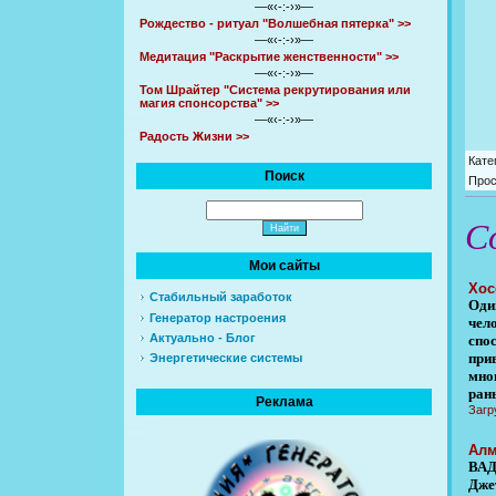
—«‹-:-›»—
Рождество - ритуал "Волшебная пятерка" >>
—«‹-:-›»—
Медитация "Раскрытие женственности" >>
—«‹-:-›»—
Том Шрайтер "Система рекрутирования или
магия спонсорства" >>
—«‹-:-›»—
Радость Жизни >>
Кате
Поиск
Про
С
Мои сайты
Xос
Стабильный заработок
Оди
Генератор настроения
чел
Актуально - Блог
спо
при
Энергетические системы
мно
ран
Реклама
Загр
Алм
ВАД
Дже