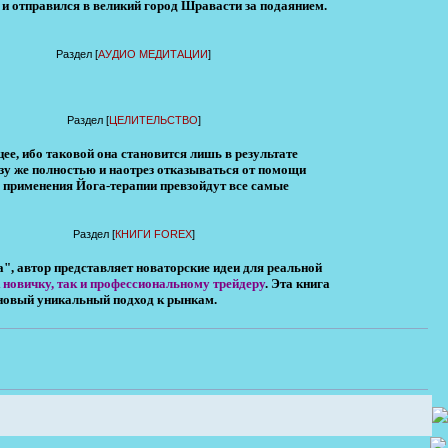
 и отправился в великий город Шравасти за подаянием.
Раздел [
АУДИО МЕДИТАЦИИ
]
Раздел [
ЦЕЛИТЕЛЬСТВО
]
цее, ибо таковой она становится лишь в результате
азу же полностью и наотрез отказываться от помощи
ы применения Йога-терапии превзойдут все самые
Раздел [
КНИГИ FOREX
]
", автор представляет новаторские идеи для реальной
 новичку, так и профессиональному трейдеру
. Эта книга
новый уникальный подход к рынкам.