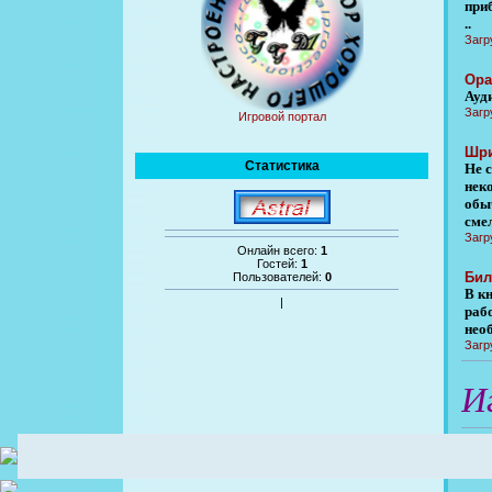
при
..
Загр
Ора
Ауд
Загр
Игровой портал
Шри
Статистика
Не с
нек
обы
сме
Загр
Онлайн всего:
1
Гостей:
1
Бил
Пользователей:
0
В к
|
раб
нео
Загр
И