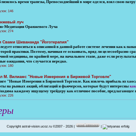
близилось время трапезы, Превосходнейший в мире оделся, взял свою патру
узок: 146
нжевый луч
ио-Медитация Оранжевого Луча
узок: 274
 Свами Шивананда "Йоготерапия"
ледует относиться к описанной в данной работе системе лечения как к пана
оторой практики. Поэтому, начиная ее осваивать, вряд ли целесообразно ср
чной медицины, по крайней мере, на начальном этапе, даже если результат
лые ожидания, что случается нередко.
узок: 180
л М. Вилиамс "Новые Измерения в Биржевой Торговле"
ниге "Новые Измерения в Биржевой Торговле. Как извлечь прибыль из хаоса
оты на рынках акций, облигаций и фьючерсов, которые будут интересны
как
бходима каждому ищущему трейдеру как отличное пособие, предлагающее 
узок: 226
гры
Copyright astral-vision.ucoz.ru ©2007 - 2026 |
|