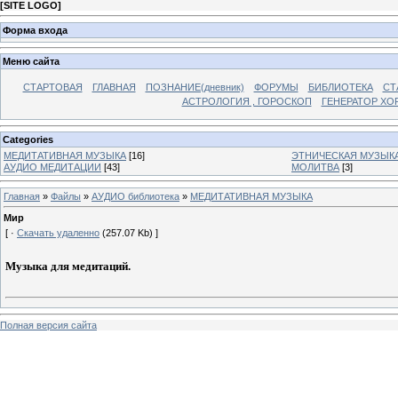
[
SITE LOGO
]
Форма входа
Меню сайта
СТАРТОВАЯ
ГЛАВНАЯ
ПОЗНАНИЕ(дневник)
ФОРУМЫ
БИБЛИОТЕКА
СТ
АСТРОЛОГИЯ , ГОРОСКОП
ГЕНЕРАТОР ХО
Categories
МЕДИТАТИВНАЯ МУЗЫКА
[16]
ЭТНИЧЕСКАЯ МУЗЫК
АУДИО МЕДИТАЦИИ
[43]
МОЛИТВА
[3]
Главная
»
Файлы
»
АУДИО библиотека
»
МЕДИТАТИВНАЯ МУЗЫКА
Мир
[ ·
Скачать удаленно
(257.07 Kb) ]
Музыка для медитаций.
Полная версия сайта