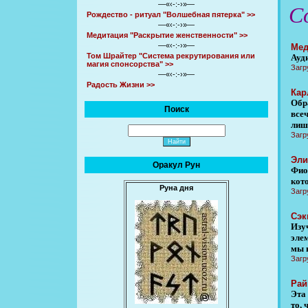
—«‹-:-›»—
С
Рождество - ритуал "Волшебная пятерка" >>
—«‹-:-›»—
Медитация "Раскрытие женственности" >>
—«‹-:-›»—
Мед
Том Шрайтер "Система рекрутирования или
Ауд
магия спонсорства" >>
Загр
—«‹-:-›»—
Радость Жизни >>
Кар
Обр
Поиск
все
лиш
Загр
Эли
Оракул Рун
Фио
кото
Руна дня
Загр
Сэк
Изу
эле
мы 
Загр
Рай
Эта
то,