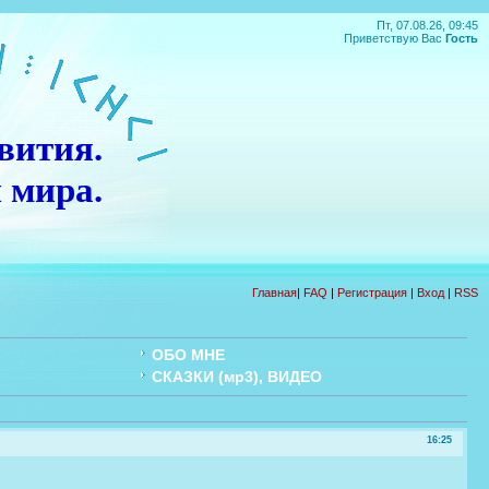
Пт, 07.08.26, 09:45
Приветствую Вас
Гость
вития.
 мира.
П
О
Д
А
Р
О
К
!!!
Главная
|
FAQ
|
Регистрация
|
Вход
|
RSS
ОБО МНЕ
СКАЗКИ (мр3), ВИДЕО
16:25