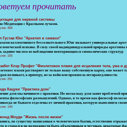
оветуем прочитать
итация для нервной системы
ио-Медитация с Красными лучами.
узок: 458
л Густав Юнг "Архетип и символ"
азами коллективного бессознательного Юнг называет универсальные архет
человеческой психике. В силу своей надиндивидуалыюй природы архетипы
ь задним числом из наблюдения повторяющихся символических структур
узок: 155
забет Клэр Профет "Фиолетовое пламя для исцеления тела, ума и 
летовое пламя растворяет не только вашу собственную карму, оно может 
рая возникает, к примеру, из-за войн или произвола несправедливости.
узок: 291
ида Кацуки "Практика дзэн"
чение дзэн мы начинаем с практики. Но поскольку дзэн занят проблемой пр
менты философских размышлений. Однако, в то время как философ полагает
никогда не бываем отделены от личной практики, которую выполняем свои
узок: 140
монд Моуди "Жизнь после жизни"
 книга, по существу написанная о человеческом бытии, естественно отражае
 что я старался по возможности быть объективным и честным, некоторые фа