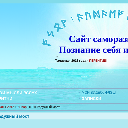
Сайт самораз
Познание себя и
Талисман 2015 года -
ПЕРЕЙТИ!!!
ОИ МЫСЛИ ВСЛУХ
МОИ ВИДЕО / ФЛЭШ
РИТЧИ
ЗАПИСКИ
ная
»
2012
»
Январь
»
9
» Радужный мост
адужный мост