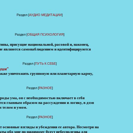
Раздел [
АУДИО МЕДИТАЦИИ
]
Раздел [
ОБЩАЯ ПСИХОЛОГИЯ
]
ипы, присущие национальной, расовой и, наконец,
 не являются самонаблюдением и идентифицируются
Раздел [
ПУТЬ К СЕБЕ
]
души"
также уничтожить групповую или планетарную карму,
Раздел [
РАЗНОЕ
]
ироды ума, он с необходимостью включает в себя
ся главным образом на рассуждения и логику, в дзэн
м телом и умом.
Раздел [
РАЗНОЕ
]
т основные взгляды и убеждения ее автора. Несмотря на
кты обо мне по-видимому будут небесполезны для