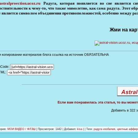
Радуга, которая появляется во сне является 
вствительности к чему-то, что также мимолетно, как сама радуга. Этот о
е является символом объединения противоположностей, особенно между раз
Жми на кар
и копировании материалов блога ссылка на источник ОБЯЗАТЕЛЬНА
BCode:
TML:
Если вам понравилась эта статья, то вы може
Добавить в 322 
ория
:
МОИ ВИДЕО / ФЛЭШ
|
Просмотров
: 1442 |
Добавил
:
kisa
| |
Теги
:
радуга изобилия
,
цветные аффир