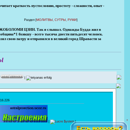
очитает краткость пустословию, простоту - сложности, опыт -
Раздел [
МОЛИТВЫ, СУТРЫ, РУМИ
]
ОЛОМИ ЦЗИН. Так я слышал. Однажды Будда жил в
община*1 бхикшу - всего тысяча двести пятьдесят человек.
зял свою патру и отправился в великий город Шравасти за
ы
|
|
216.226
X
|
|