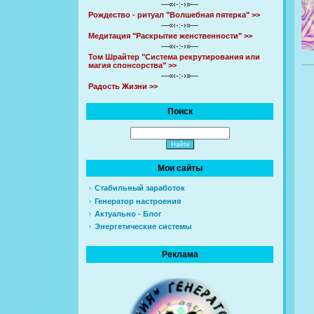
—«‹-:-›»—
Рождество - ритуал "Волшебная пятерка" >>
—«‹-:-›»—
Медитация "Раскрытие женственности" >>
—«‹-:-›»—
Том Шрайтер "Система рекрутирования или
магия спонсорства" >>
—«‹-:-›»—
Радость Жизни >>
Поиск
Мои сайты
Стабильный заработок
Генератор настроения
Актуально - Блог
Энергетические системы
Реклама