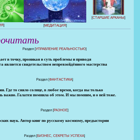
[
СТАРШИЕ АРКАНЫ
]
ИЯ
]
[
МЕДИТАЦИЯ
]
рочитать
Раздел [
УПРАВЛЕНИЕ РЕАЛЬНОСТЬЮ
]
ает в точку, проникая в суть проблемы и приводя
а является свидетельством непревзойдённого мастерства
Раздел [
ФАНТАСТИКА
]
ия. Где то сияло солнце, в любое время, когда вы только
нь важно. Галатея помнила об этом. И мы помним, и о ней тоже.
Раздел [
РАЗНОЕ
]
фских наук. Автор книг по русскому космизму, предыстории
Раздел [
БИЗНЕС, СЕКРЕТЫ УСПЕХА
]