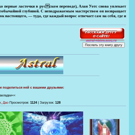
о первые ласточки в русском переводе), Алан Уотс снова увлекает
необычайной глубиной. С неподражаемым мастерством он возвращает
к настоящего, — туда, где каждый вопрос отвечает сам на себя, где и
те поделиться ней с вашими друзьями:
закладки<<
н
,
Дао
Просмотров
:
1124
|
Загрузок
:
128