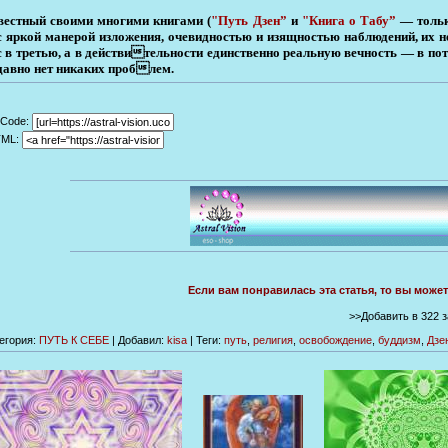
вестный своими многими книгами (
"Путь Дзен”
и
"Книга о Табу”
— тольк
с яркой манерой изложения, очевидностью и изящностью наблюдений, их 
с в третью, а в действительности единственно реальную вечность — в пото
давно нет никаких проблем.
Code:
TML:
Если вам понравилась эта статья, то вы може
>>Добавить в 322 
егория
:
ПУТЬ К СЕБЕ
|
Добавил
:
kisa
|
Теги
:
путь
,
религия
,
освобождение
,
буддизм
,
Дзе