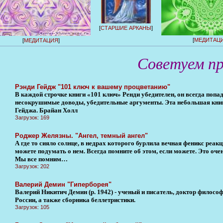
[
СТАРШИЕ АРКАНЫ
]
[
МЕДИТАЦ
[
МЕДИТАЦИЯ
]
Советуем п
Рэнди Гейдж "101 ключ к вашему процветанию"
В каждой строчке книги «101 ключ» Ренди убедителен, он всегда попад
несокрушимые доводы, убедительные аргументы. Эта небольшая книг
Гейджа. Брайан Холл
Загрузок: 169
Роджер Желязны. "Ангел, темный ангел"
А где то сияло солнце, в недрах которого бурлила вечная феникс реакц
можете подумать о нем. Всегда помните об этом, если можете. Это оче
Мы все помним…
Загрузок: 202
Валерий Демин "Гиперборея"
Валерий Никитич Демин (р. 1942) - ученый и писатель, доктор филосо
России, а также сборника беллетристики.
Загрузок: 105