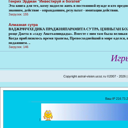
Генрих Эрдман "Инвестируй и богатей"
Эта книга для тех, кому надоело жить в постоянной нужде и кто предп
знаниям, действие - оправданиям, результат - имитации действия.
Загрузок: 155
Алмазная сутра
ВАДЖРАЧЧХЕДИКА ПРАДЖНЯПАРАМИТА СУТРА. ЦЗИНЬГАН БОЖОБ
роще Джета в «саду Анатхапиндады». Вместе с ним там была великая 
Когда приблизилось время трапезы, Превосходнейший в мире оделся, в
подаянием. ..
Загрузок: 146
Игр
Copyright astral-vision.ucoz.ru ©2007 - 2026 
Ваш IP 216.73.
|