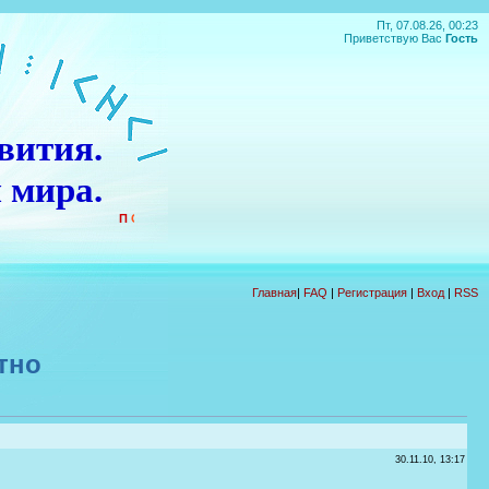
Пт, 07.08.26, 00:23
Приветствую Вас
Гость
вития.
 мира.
П
О
Д
А
Р
О
К
!!!
Главная
|
FAQ
|
Регистрация
|
Вход
|
RSS
тно
30.11.10, 13:17