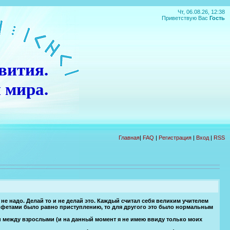
Чт, 06.08.26, 12:38
Приветствую Вас
Гость
вития.
 мира.
П
О
Д
А
Р
О
К
!!!
Главная
|
FAQ
|
Регистрация
|
Вход
|
RSS
 не надо. Делай то и не делай это. Каждый считал себя великим учителем
онфетами было равно приступлению, то для другого это было нормальным
ми между взрослыми (и на данный момент я не имею ввиду только моих