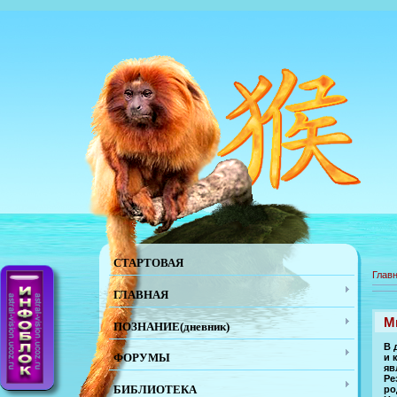
СТАРТОВАЯ
Глав
ГЛАВНАЯ
М
ПОЗНАНИЕ(дневник)
В 
ФОРУМЫ
и 
яв
Ре
БИБЛИОТЕКА
ро