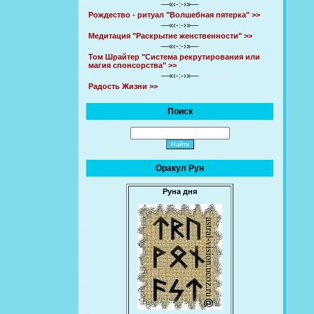
—«‹-:-›»—
Рождество - ритуал "Волшебная пятерка" >>
—«‹-:-›»—
Медитация "Раскрытие женственности" >>
—«‹-:-›»—
Том Шрайтер "Система рекрутирования или
магия спонсорства" >>
—«‹-:-›»—
Радость Жизни >>
Поиск
Оракул Рун
Руна дня