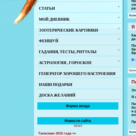
Но
сп
СТАТЬИ
р
Кате
МОЙ ДНЕВНИК
Я 
ЭЗОТЕРИЧЕСКИЕ КАРТИНКИ
Ка
да
ФЕНШУЙ
По
бр
ГАДАНИЯ, ТЕСТЫ, РИТУАЛЫ
Бр
Я 
АСТРОЛОГИЯ , ГОРОСКОП
Кате
ГЕНЕРАТОР ХОРОШЕГО НАСТРОЕНИЯ
По
НАШИ ПОДАРКИ
Эт
ДОСКА ЖЕЛАНИЙ
Я 
По
Форма входа
бо
и 
вс
Новости сайта
Пр
NEWS
Кате
Талисман 2015 года >>