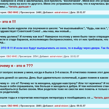
 наверное в этом и заключалась вся прелесть "воспитания". Меня все это устраи
ихнуть вину на кого-то другого. Меня это устраивало потому, что я научилась
азмы
...
Читать дальше »
гория:
ОБО МНЕ
|
Просмотров:
1448
|
Добавил:
astral-vision
|
Дата:
20.01.07
- это я !!!
к мне были надоели эти поучения в школе: "не высовывайся.", "будь, как все.", "
 здравствует Советский Союз! ...мы наш, мы новый...
чему должна? И почему как все? Наверное поэтому у меня было такое отвращени
ести в стаде баранов, исполняющих бесприкословно, что от них требовали, чт
ед...
- ЭТО Я !!! И если все будут выпрыгивать из окон, то я выйду через двери. Так бы
гория:
ОБО МНЕ
|
Просмотров:
2054
|
Добавил:
astral-vision
|
Дата:
10.01.07
чему я - это я ???
от вопрос возник у меня, когда я была в 3-4 классе. Я отчетливо помню этот ден
шла домой со школы. День был удивительно солнечный, я даже помню в каком м
чему я - это я? Почему не та женщина, идущая навстречу? Или тот мужчина? И п
льше я себя спрашивала, тем больше я заходила в дебри. И тем непонятнее ст
разобраться в бытие своем. Мои родители тоже не смогли мне помочь и только о
ех родителей).
ошли годы и я прочитав некоторую литературу и пообщавшись со
...
Читать дал
гория:
ОБО МНЕ
|
Просмотров:
1840
|
Добавил:
astral-vision
|
Дата:
09.01.07