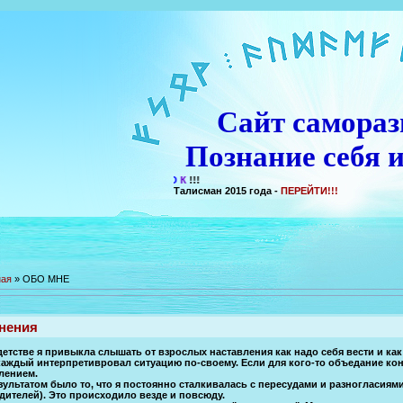
Сайт самораз
Познание себя и
Талисман 2015 года -
ПЕРЕЙТИ!!!
ная
»
ОБО МНЕ
нения
детстве я привыкла слышать от взрослых наставления как надо себя вести и как
каждый интерпретивровал ситуацию по-своему. Если для кого-то объедание к
лением.
зультатом было то, что я постоянно сталкивалась с пересудами и разногласия
дителей). Это происходило везде и повсюду.