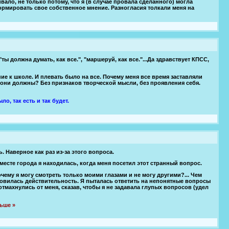
вало, не только потому, что я (в случае провала сделанного) могла
 формировать свое собственное мнение. Разногласия толкали меня на
ты должна думать, как все.", "маршеруй, как все."...Да здравствует КПСС,
е к школе. И плевать было на все. Почему меня все время заставляли
о они должны? Без признаков творческой мысли, без проявления себя.
ло, так есть и так будет.
ь. Наверное как раз из-за этого вопроса.
есте города я находилась, когда меня посетил этот странный вопрос.
очему я могу смотреть только моими глазами и не могу другими?... Чем
ановилась действительность. Я пыталась ответить на непонятные вопросы
тмахнулись от меня, сказав, чтобы я не задавала глупых вопросов (удел
ьше »