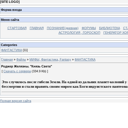
[
SITE LOGO
]
Форма входа
Меню сайта
СТАРТОВАЯ
ГЛАВНАЯ
ПОЗНАНИЕ(дневник)
ФОРУМЫ
БИБЛИОТЕКА
СТ
АСТРОЛОГИЯ , ГОРОСКОП
ГЕНЕРАТОР ХО
Categories
ФАНТАСТИКА
[11]
Главная
»
Файлы
»
МИФЫ, Фантастика, Fantasy
»
ФАНТАСТИКА
Роджер Желязны. "Князь Света"
[
Скачать с сервера
(334.9 Kb) ]
Это случилось после гибели Земли. На одной из дальних планет-колоний у
бессмертия и стали править своим миром как Боги индуистского пантеона
Полная версия сайта