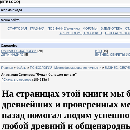
[
SITE LOGO
]
Форма входа
Меню сайта
СТАРТОВАЯ
ГЛАВНАЯ
ПОЗНАНИЕ(дневник)
ФОРУМЫ
БИБЛИОТЕКА
СТ
АСТРОЛОГИЯ , ГОРОСКОП
ГЕНЕРАТОР ХО
Categories
ОБЩАЯ ПСИХОЛОГИЯ
[29]
НЛП
[10]
ДЕТИ ИНДИГО
[5]
БИЗНЕС, СЕКРЕТЫ У
Главная
»
Файлы
»
ПСИХОЛОГИЯ, Метод формирования личности
»
БИЗНЕС, СЕКР
Анастасия Семенова "Луна и большие деньги"
[
Скачать с сервера
(109.9 Kb) ]
На страницах этой книги мы б
древнейших и проверенных ме
назад помогал людям успешно
любой древний и общенародны