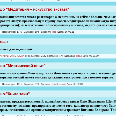
шо "Медитация – искусство экстаза"
наши дни ведется много разговоров о медитации, но сейчас больше, чем когд
росите любую произвольную группу людей, медитировали ли они когда-нибудь
дитировали); но в противовес общепринятому мнению, медитация на самом де
|
Просмотров:
1779
|
Загрузок:
196
|
Добавил:
kisa
|
Дата:
16.01.11
кеан
зыка для медитаций
ИТАТИВНАЯ МУЗЫКА
|
Просмотров:
2152
|
Загрузок:
474
|
Добавил:
kisa
|
Дата:
01.09.10
шо "Мистический опыт"
этом манускрипте Ошо представил Динамическую медитацию и лекции о движ
торыми ученый может описать движения электронов при атомном взрыве.
|
Просмотров:
1915
|
Загрузок:
318
|
Добавил:
astral-vision
|
Дата:
06.09.08
шо "Книга тайн"
тателю предлагается новый, полный перевод книги Ошо (Бхагавана Шри 
ухтомному изданию, пред­принятому после того, как автор покинул эту Земл
трам, изложенным в древнем тантрическом тракта­те Вигьяна Бхайрава Тан