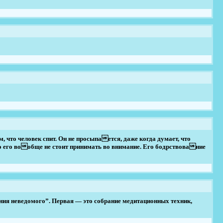
, что человек спит. Он не просыпается, даже когда думает, что
то его вообще не стоит принимать во внимание. Его бодрствование
ия неведомого”. Первая — это собрание медитационных техник,