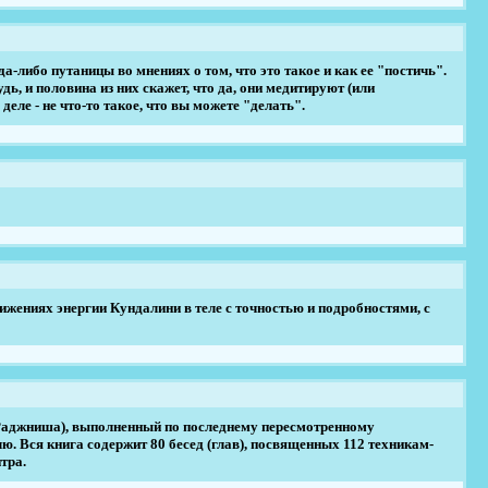
а-либо путаницы во мнениях о том, что это такое и как ее "постичь".
, и половина из них скажет, что да, они медитируют (или
ле - не что-то такое, что вы можете "делать".
ениях энергии Кундалини в теле с точностью и подроб­ностями, с
Раджниша), выполненный по по­следнему пересмотренному
ю. Вся книга содержит 80 бесед (глав), посвященных 112 техни­кам-
тра.