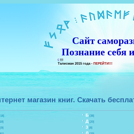
Сайт самораз
Познание себя и
Талисман 2015 года -
ПЕРЕЙТИ!!!
тернет магазин книг. Скачать беспла
Б
[18]
[38]
Д
18]
[20]
З
[9]
[8]
Л
[61]
[25]