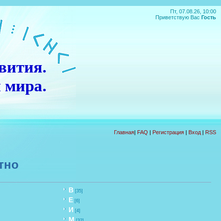
Пт, 07.08.26, 10:00
Приветствую Вас
Гость
вития.
 мира.
П
О
Д
А
Р
О
К
!!!
Главная
|
FAQ
|
Регистрация
|
Вход
|
RSS
тно
В
[35]
Е
[6]
И
[4]
М
[32]