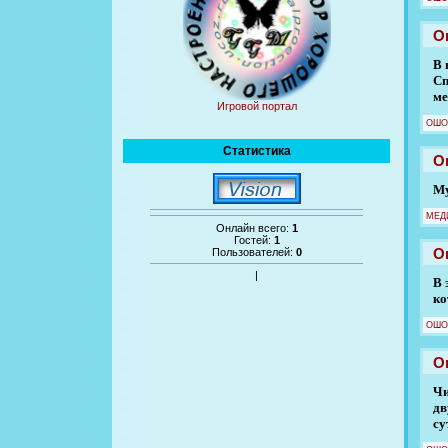
О
В 
Сп
ме
Игровой портал
ОШО
Статистика
О
Му
МЕД
Онлайн всего:
1
Гостей:
1
О
Пользователей:
0
|
В 
ко
ОШО
О
Чи
дв
су