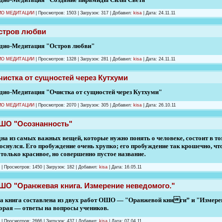
ИО МЕДИТАЦИИ
|
Просмотров:
1503
|
Загрузок:
317
|
Добавил:
kisa
|
Дата:
24.11.11
стров любви
дио-Медитация "Остров любви"
ИО МЕДИТАЦИИ
|
Просмотров:
1328
|
Загрузок:
281
|
Добавил:
kisa
|
Дата:
24.11.11
чистка от сущностей через Кутхуми
дио-Медитация "Очистка от сущностей через Кутхуми"
ИО МЕДИТАЦИИ
|
Просмотров:
2070
|
Загрузок:
305
|
Добавил:
kisa
|
Дата:
26.10.11
ШО "Осознанность"
на из самых важных вещей, которые нужно понять о человеке, состоит в том
оснулся. Его пробуждение очень хрупко; его пробуждение так крошечно, ч
только красивое, но совершенно пустое название.
|
Просмотров:
1450
|
Загрузок:
182
|
Добавил:
kisa
|
Дата:
16.05.11
ШО "Оранжевая книга. Измерение неведомого."
а книга составлена из двух работ ОШО — "Оранжевой книги” и "Измерен
орая — ответы на вопросы учеников.
|
Просмотров:
2666
|
Загрузок:
437
|
Добавил:
kisa
|
Дата:
07.04.11