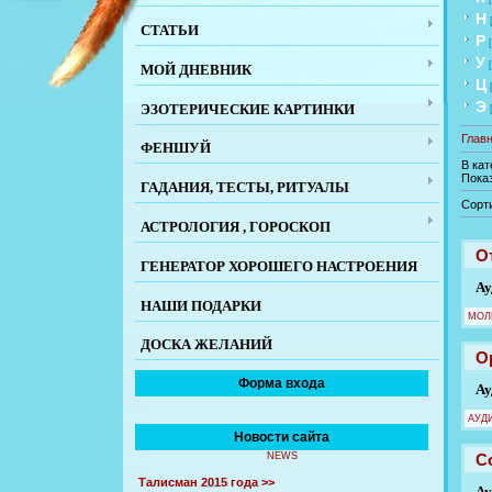
Н
СТАТЬИ
Р
У
МОЙ ДНЕВНИК
Ц
Э
ЭЗОТЕРИЧЕСКИЕ КАРТИНКИ
Глав
ФЕНШУЙ
В ка
Пока
ГАДАНИЯ, ТЕСТЫ, РИТУАЛЫ
Сорт
АСТРОЛОГИЯ , ГОРОСКОП
О
ГЕНЕРАТОР ХОРОШЕГО НАСТРОЕНИЯ
Ау
НАШИ ПОДАРКИ
МОЛ
ДОСКА ЖЕЛАНИЙ
О
Форма входа
Ау
АУД
Новости сайта
С
NEWS
Талисман 2015 года >>
Ау