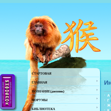
СТАРТОВАЯ
Ин
ГЛАВНАЯ
ПОЗНАНИЕ(дневник)
А
ФОРУМЫ
Г
[
Ж
БИБЛИОТЕКА
К