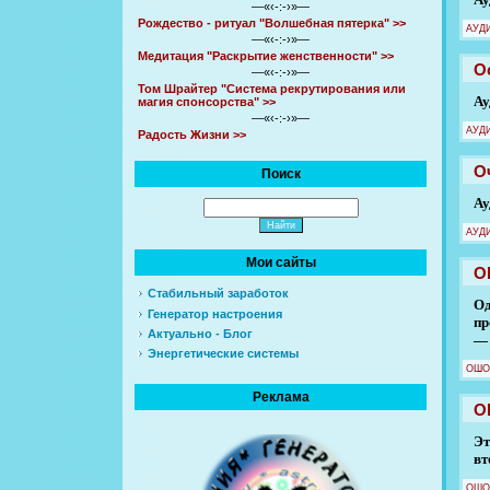
—«‹-:-›»—
Рождество - ритуал "Волшебная пятерка" >>
АУД
—«‹-:-›»—
Медитация "Раскрытие женственности" >>
О
—«‹-:-›»—
Том Шрайтер "Система рекрутирования или
Ау
магия спонсорства" >>
—«‹-:-›»—
АУД
Радость Жизни >>
О
Поиск
Ау
АУД
Мои сайты
О
Стабильный заработок
Од
Генератор настроения
пр
Актуально - Блог
— 
Энергетические системы
ОШО
Реклама
О
Эт
вт
ОШО