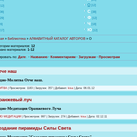
О
[12]
[12]
С
[36]
[38]
Ф
[29]
[12]
Ч
[6]
[18]
Ю
[17]
[12]
ная
»
Библиотека
»
АЛФАВИТНЫЙ КАТАЛОГ АВТОРОВ
» О
тегории материалов
:
12
зано материалов
:
1-12
ировать по
:
Дате
·
Названию
·
Комментариям
·
Загрузкам
·
Просмотрам
тче наш
дио-Молитва Отче наш.
ИТВА
|
Просмотров:
1183
|
Загрузок:
357
|
Добавил:
kisa
|
Дата:
06.01.12
ранжевый луч
дио-Медитация Оранжевого Луча
ИО МЕДИТАЦИИ
|
Просмотров:
997
|
Загрузок:
274
|
Добавил:
kisa
|
Дата:
02.12.11
оздание пирамиды Силы Света
дио-Медитация "Создание пирамиды Силы Света"