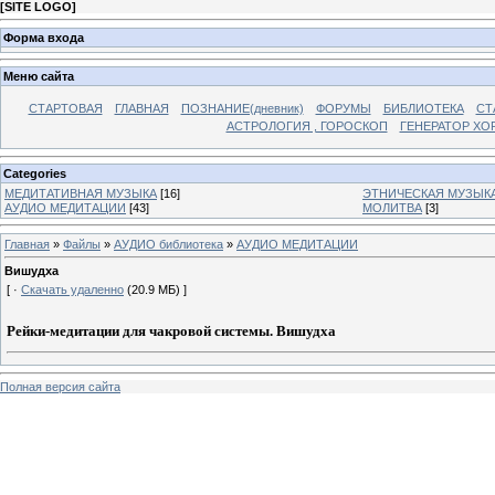
[
SITE LOGO
]
Форма входа
Меню сайта
СТАРТОВАЯ
ГЛАВНАЯ
ПОЗНАНИЕ(дневник)
ФОРУМЫ
БИБЛИОТЕКА
СТ
АСТРОЛОГИЯ , ГОРОСКОП
ГЕНЕРАТОР ХО
Categories
МЕДИТАТИВНАЯ МУЗЫКА
[16]
ЭТНИЧЕСКАЯ МУЗЫК
АУДИО МЕДИТАЦИИ
[43]
МОЛИТВА
[3]
Главная
»
Файлы
»
АУДИО библиотека
»
АУДИО МЕДИТАЦИИ
Вишудха
[ ·
Скачать удаленно
(20.9 МБ) ]
Рейки-медитации для чакровой системы. Вишудха
Полная версия сайта