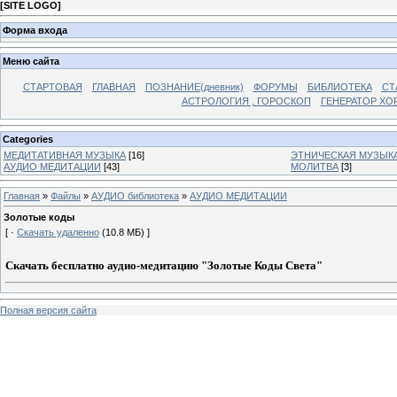
[
SITE LOGO
]
Форма входа
Меню сайта
СТАРТОВАЯ
ГЛАВНАЯ
ПОЗНАНИЕ(дневник)
ФОРУМЫ
БИБЛИОТЕКА
СТ
АСТРОЛОГИЯ , ГОРОСКОП
ГЕНЕРАТОР ХО
Categories
МЕДИТАТИВНАЯ МУЗЫКА
[16]
ЭТНИЧЕСКАЯ МУЗЫК
АУДИО МЕДИТАЦИИ
[43]
МОЛИТВА
[3]
Главная
»
Файлы
»
АУДИО библиотека
»
АУДИО МЕДИТАЦИИ
Золотые коды
[ ·
Скачать удаленно
(10.8 МБ) ]
Скачать бесплатно аудио-медитацию "Золотые Коды Света"
Полная версия сайта