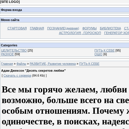
[
SITE LOGO
]
Форма входа
Меню сайта
СТАРТОВАЯ
ГЛАВНАЯ
ПОЗНАНИЕ(дневник)
ФОРУМЫ
БИБЛИОТЕКА
СТ
АСТРОЛОГИЯ , ГОРОСКОП
ГЕНЕРАТОР ХО
Categories
ЦЕЛИТЕЛЬСТВО
[25]
ПУТЬ К СЕБЕ
[95]
РАЗНОЕ
[59]
ОШО
[6]
Главная
»
Файлы
»
РАЗВИТИЕ, Развитие человека
»
ПУТЬ К СЕБЕ
Адам Джексон "Десять секретов любви"
[
Скачать с сервера
(84.6 Kb) ]
Все мы горячо желаем, любви
возможно, больше всего на св
особым отношениям. Почему ж
одиночестве, в поисках, надея