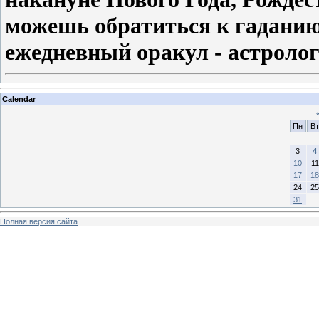
можешь обратиться к гаданию 
ежедневный оракул - астролог
Calendar
Пн
Вт
3
4
10
11
17
18
24
25
31
Полная версия сайта