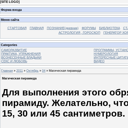
[
SITE LOGO
]
Форма входа
Меню сайта
СТАРТОВАЯ
ГЛАВНАЯ
ПОЗНАНИЕ(дневник)
ФОРУМЫ
БИБЛИОТЕКА
СТ
АСТРОЛОГИЯ , ГОРОСКОП
ГЕНЕРАТОР ХО
Categories
САМОРАЗВИТИЕ
ПРОГРАММЫ, УСТАНОВ
ПРАКТИКА, УПРАЖНЕНИЯ
НУМЕРОЛОГИЯ
ВОЗНЕСЕННЫЕ ВЛАДЫКИ
ИНТЕРЕСНЫЕ ЦИТАТ
СЕКС И ЛЮБОВЬ
ВИДЕО
Главная
»
2011
»
Октябрь
»
04
» Магическая пирамида
Магическая пирамида
Для выполнения этого обр
пирамиду. Желательно, ч
15, 30 или 45 сантиметров.