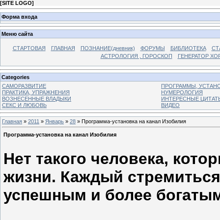
[
SITE LOGO
]
Форма входа
Меню сайта
СТАРТОВАЯ
ГЛАВНАЯ
ПОЗНАНИЕ(дневник)
ФОРУМЫ
БИБЛИОТЕКА
СТ
АСТРОЛОГИЯ , ГОРОСКОП
ГЕНЕРАТОР ХО
Categories
САМОРАЗВИТИЕ
ПРОГРАММЫ, УСТАНОВ
ПРАКТИКА, УПРАЖНЕНИЯ
НУМЕРОЛОГИЯ
ВОЗНЕСЕННЫЕ ВЛАДЫКИ
ИНТЕРЕСНЫЕ ЦИТАТ
СЕКС И ЛЮБОВЬ
ВИДЕО
Главная
»
2011
»
Январь
»
28
» Программа-установка на канал Изобилия
Программа-установка на канал Изобилия
Нет такого человека, кото
жизни. Каждый стремиться
успешным и более богатым