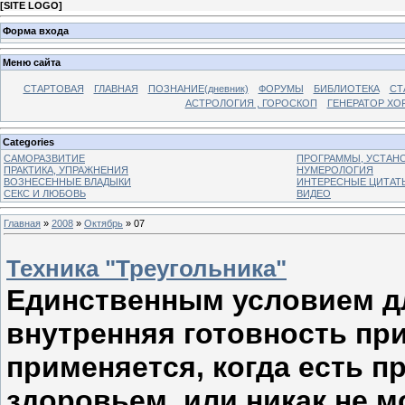
[
SITE LOGO
]
Форма входа
Меню сайта
СТАРТОВАЯ
ГЛАВНАЯ
ПОЗНАНИЕ(дневник)
ФОРУМЫ
БИБЛИОТЕКА
СТ
АСТРОЛОГИЯ , ГОРОСКОП
ГЕНЕРАТОР ХО
Categories
САМОРАЗВИТИЕ
ПРОГРАММЫ, УСТАНОВ
ПРАКТИКА, УПРАЖНЕНИЯ
НУМЕРОЛОГИЯ
ВОЗНЕСЕННЫЕ ВЛАДЫКИ
ИНТЕРЕСНЫЕ ЦИТАТ
СЕКС И ЛЮБОВЬ
ВИДЕО
Главная
»
2008
»
Октябрь
»
07
Техника "Треугольника"
Единственным условием дл
внутренняя готовность при
применяется, когда есть п
здоровьем, или никак не м