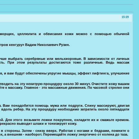
15:29
от морщин, целлюлита и обвисания кожи можно с помощью обычной
тров кенгуру» Вадим Николаевич Рузин.
учше выбрать серебряные или мельхиоровые. В зависимости от личных
ть. При этом результаты достигаются тоже различные. Ведь массаж
ся, и вам будут обеспечены упругие мышцы, эффект лифтинга, улучшение
тводить на эту нехитрую процедуру около 30 минут. Очистите кожу вашим
 к массажу. Главное - это массажные движения. По часовой стрелке они
ы. Вам понадобится помощь мужа или подруги. Спину массируют, двигая
 вдоль ребер. На эту процедуру необходимо затратить около пятнадцати
й. Для этого возьмите ложки покрупнее, охладите их и смажьте кремом.
рекрасно выводит шлаки и тонизирует кожу.
 стороны. Затем - снизу вверх. Работая с ногами и бедрами, помните о
, а внешняя - наоборот. Перемещайте ложку энергично от колена до таза.