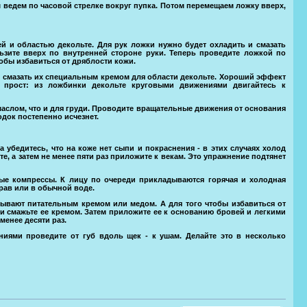
 ведем по часовой стрелке вокруг пупка. Потом перемещаем ложку вверх,
ей и областью декольте. Для рук ложки нужно будет охладить и смазать
зите вверх по внутренней стороне руки. Теперь проведите ложкой по
тобы избавиться от дряблости кожи.
 смазать их специальным кремом для области декольте. Хороший эффект
 прост: из ложбинки декольте круговыми движениями двигайтесь к
маслом, что и для груди. Проводите вращательные движения от основания
одок постепенно исчезнет.
а убедитесь, что на коже нет сыпи и покраснения - в этих случаях холод
, а затем не менее пяти раз приложите к векам. Это упражнение подтянет
е компрессы. К лицу по очереди прикладываются горячая и холодная
рав или в обычной воде.
ывают питательным кремом или медом. А для того чтобы избавиться от
и смажьте ее кремом. Затем приложите ее к основанию бровей и легкими
енее десяти раз.
иями проведите от губ вдоль щек - к ушам. Делайте это в несколько