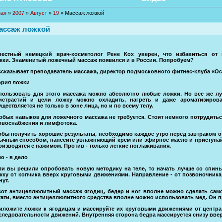
ная
»
2007
»
Август
»
19
» Массаж ложкой
ассаж ложкой
вестный немецкий врач-косметолог Рене Кох уверен, что избавиться 
жки. Знаменитый ложечный массаж появился и в России. Попробуем?
ссказывает преподаватель массажа, директор подмосковного фитнес-клуба «Ос
ория ложки
пользовать для этого массажа можно абсолютно любые ложки. Но все же л
истрастий и цели ложку можно охладить, нагреть и даже ароматизирова
уществляется не только в зоне лица, но и по всему телу.
обых навыков для ложечного массажа не требуется. Стоит немного потрудить
овоснабжения и лимфотока.
обы получить хорошие результаты, необходимо каждое утро перед завтраком о
ычным способом, нанесите увлажняющий крем или эфирное масло и приступайте
оизводятся с нажимом. Против - только легкие поглаживания.
о - в дело
ли вы решили опробовать новую методику на теле, то начать лучше со спин
жку от копчика вверх круговыми движениями. Направление - от позвоночника
нут.
вот антицеллюлитный массаж ягодиц, бедер и ног вполне можно сделать само
тати, вместо антицеллюлитного средства вполне можно использовать мед. Он п
иложите ложки к ягодицам и массируйте их круговыми движениями от центра в
следовательности движений. Внутренняя сторона бедра массируется снизу вверх