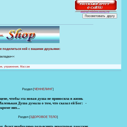
те поделиться ней с вашими друзьями:
закладки<<
ик
,
упражнения
,
Массаж
Раздел [
ЧЕННЕЛИНГ
]
цене, чтобы эта новая душа не приносила в жизнь
 Маленькая Душа думала о том, что сказал ей Бог: -
 кроме них...
Раздел [
ЗДОРОВОЕ ТЕЛО
]
же, будет необходимо разъяснить некоторые даосские