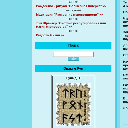
—«‹-:-›»—
Те
а з
Рождество - ритуал "Волшебная пятерка" >>
—«‹-:-›»—
Ос
Медитация "Раскрытие женственности" >>
Чт
—«‹-:-›»—
пи
Том Шрайтер "Система рекрутирования или
вн
магия спонсорства" >>
—«‹-:-›»—
Зо
Радость Жизни >>
та
по
Поиск
Дл
ше
Оф
На
пр
Оракул Рун
ко
Ос
Руна дня
ло
Ра
мо
кр
В 
по
с 