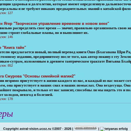
цепции здоровья и долголетия, которые имеют определенную дальневосточн
версальны и не требуют никаких предварительных знаний о китайской фило
узок: 127
н Ягер "Творческое управление временем в новом веке"
вильно распределять свое время — значит, правильно организовать свою ж
ешно строят глобальные планы, но и выполняют их.
узок: 146
 "Книга тайн"
ателю предлагается новый, полный перевод книги Ошо (Бхагавана Шри Ра
томному изданию, пред­принятому после того, как автор покинул эту Землю
ни­кам-сутрам, изложенным в древнем тантрическом тракта­те Вигьяна Бхай
узок: 852
га Смурова "Основы семейной магии2"
я незримо присутствует в жизни каждого из нас, и каждый из нас может со
аем, она присутствует в наших снах и наших помыслах. Она вездесуща. Он
чайшее покрывало, и только от нас зависит, способны ли мы видеть это и 
от холодов, невзгод и болезней.
узок: 178
гры
Copyright astral-vision.ucoz.ru ©2007 - 2026 |
|