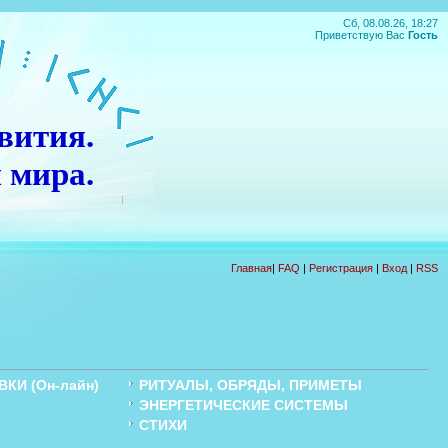
Сб, 08.08.26, 18:27
Приветствую Вас
Гость
вития.
 мира.
П
О
Д
А
Р
О
К
!!!
Главная
|
FAQ
|
Регистрация
|
Вход
|
RSS
КИ (Он-лайн)
РИТУАЛЫ, ОБРЯДЫ, ПРИМЕТЫ
ЭНЕРГЕТИЧЕСКИЕ СИСТЕМЫ
Ы
СТИХИ