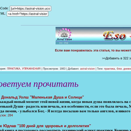
BCode:
TML:
Если вам понравилась эта статья, то вы може
>>Добавить в 322 
ория
:
ПРАКТИКА, УПРАЖНЕНИЯ
|
Просмотров
: 1663 |
Добавил
:
astral-vision
| Теги:
практика
,
блог
,
дневн
оветуем прочитать
 Дональд Уолш "Маленькая Душа и Солнце"
 каждый новый момент этой новой жизни, когда новая душа появлялась на с
нькой Души - радость или печаль, и в особенности, если это была печаль,
да помни, - улыбался Бог, - Я всегда посылаю вам только ангелов, и никого
узок: 284
к Юдлав "100 дней для здоровья и долголетия"
той книге я постараюсь рассмотреть технический аспект практики. Конечно 