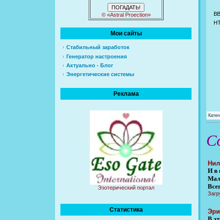
B
© «Astral Proection»
H
Мои сайты
Стабильный заработок
Генератор настроения
Актуально - Блог
Энергетические системы
Реклама
Катег
С
Нил
И в
Мале
Всег
Эзотерический портал
Загр
Статистика
Эри
В э