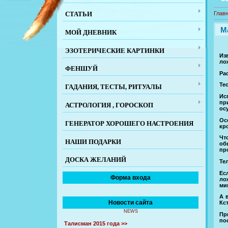
СТАТЬИ
Глав
М
МОЙ ДНЕВНИК
ЭЗОТЕРИЧЕСКИЕ КАРТИНКИ
Из
ло
ФЕНШУЙ
Ра
Те
ГАДАНИЯ, ТЕСТЫ, РИТУАЛЫ
Ис
пр
АСТРОЛОГИЯ , ГОРОСКОП
ос
Ос
ГЕНЕРАТОР ХОРОШЕГО НАСТРОЕНИЯ
кр
Чт
НАШИ ПОДАРКИ
об
пр
ДОСКА ЖЕЛАНИЙ
Тел
Ес
Форма входа
ло
ми
А 
Новости сайта
Кс
NEWS
Пр
по
Талисман 2015 года >>