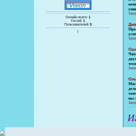
кон
уни
Загр
Онлайн всего:
1
Гостей:
1
Джи
Пользователей:
0
Пра
|
усп
Загр
Ошо
Чит
двух
тех
Загр
Оль
Маги
дел
тон
нас 
Загр
И