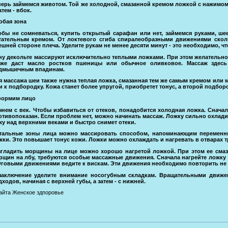
перь займемся животом. Той же холодной, смазанной кремом ложкой с нажимом
атем - вбок.
обая зона
обы не сомневаться, купить открытый сарафан или нет, займемся руками, ше
тательным кремом. От локтевого сгиба спиралеобразными движениями сколь
ешней стороне плеча. Уделите рукам не менее десяти минут - это необходимо, ч
ну декольте массируют исключительно теплыми ложками. При этом желательно
кже даст масло ростков пшеницы или обычное оливковое. Массаж здесь
дмышечным впадинам.
я массажа шеи также нужна теплая ложка, смазанная тем же самым кремом или 
и к подбородку. Кожа станет более упругой, приобретет тонус, а второй подбор
ормим лицо
чнем с век. Чтобы избавиться от отеков, понадобится холодная ложка. Сначал
отивопоказан. Если проблем нет, можно начинать массаж. Ложку сильно охладите
жу над верхними веками и быстро снимет отеки.
тальные зоны лица можно массировать способом, напоминающим переменны
жки. Это повышает тонус кожи. Ложки можно охлаждать и нагревать в отварах т
згладить морщины на лице можно хорошо нагретой ложкой. При этом ее смаз
рщин на лбу, требуются особые массажные движения. Сначала нагрейте ложку 
уговыми движениями ведите к вискам. Эти движения необходимо повторить не м
заключение уделите внимание носогубным складкам. Вращательными движен
дходов, начиная с верхней губы, а затем - с нижней.
сайта Женское здпоровье