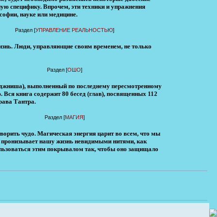
ую специфику. Впрочем, эти техники и упражнения
софии, науке или медицине.
Раздел [
УПРАВЛЕНИЕ РЕАЛЬНОСТЬЮ
]
изнь. Люди, управляющие своим временем, не только
Раздел [
ОШО
]
джниша), выполненный по по­следнему пересмотренному
. Вся книга содержит 80 бесед (глав), посвященных 112
рава Тантра.
Раздел [
МАГИЯ
]
творить чудо. Магическая энергия царит во всем, что мы
а пронизывает нашу жизнь невидимыми нитями, как
пользоваться этим покрывалом так, чтобы оно защищало