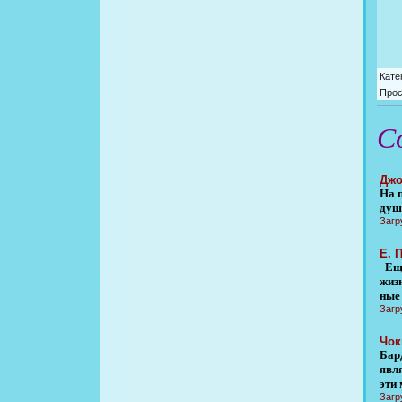
Кате
Про
С
Джо
На 
душ
Загр
Е. 
Еще
жиз
ные 
Загр
Чок
Бар
явл
эти
Загр