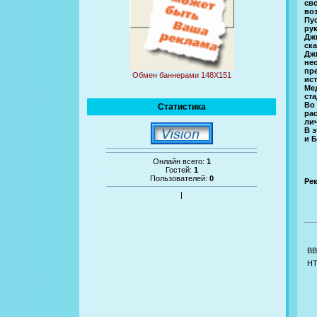
св
во
Пу
ру
Дж
ска
Дж
не
пр
Обмен баннерами 148Х151
ист
Ме
ста
Во
Статистика
ра
лич
В 
и 
Онлайн всего:
1
Гостей:
1
Пользователей:
0
Ре
|
BB
H