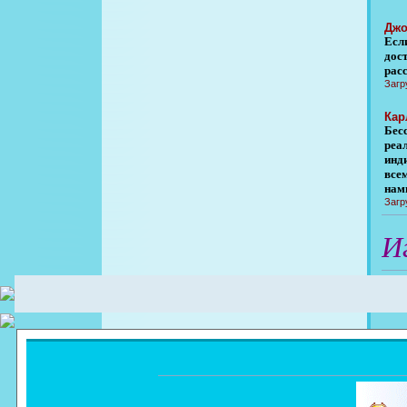
Джо
Если
дост
рас
Загр
Кар
Бес
реа
инд
все
нами
Загр
И