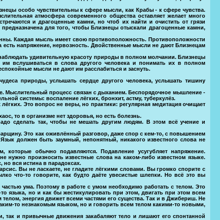
нецы особо чувствительны к сфере мысли, как Крабы - к сфере чувства.
слительная атмосфера современного общества оставляет желает много
тречаются и драгоценные камни, но чтоб их найти и очистить от грязи
и предназначена для того, чтобы Близнецы отыскали драгоценные камни,
венны. Каждая мысль имеет свою противоположность. Противоположности
гда есть напряжение, нервозность. Двойственные мысли не дают Близнецам
 наблюдать удивительную красоту природы в полном молчании. Близнецы
 им вслушиваться в слова другого человека и понимать их в полном
еспокойные мысли не дают им расслабиться и заснуть.
чудеса природы, услышать сердце другого человека, услышать тишину
ье. Мыслительный процесс связан с дыханием. Беспорядочное мышление -
ьной системы: воспаление лёгких, бронхит, астму, туберкулёз.
 лёгких. Это вопрос не веры, но практики: регулярная медитация очищает
хаос, то в организме нет здоровья, но есть болезнь.
адо сделать так, чтобы не мешать другим людям. В этом всё учение и
арщину. Это как оживлённый разговор, даже спор с кем-то, с повышением
Язык должен быть заумный, непонятный, никакого известного слова не
, которые обычно подавляются. Подавление усугубляет напряжение.
 не нужно произносить известные слова на каком-либо известном языке.
 но вся истина в парадоксах.
рсис. Вы не ласкаете, не гладите лёгкими словами. Вы громко спорите с
лко что-то говорите, как будто даёте увесистые шлепки. Но всё это вы
й частью ума. Поэтому в работе с умом необходимо работать с телом. Это
то языка, но и как бы жестикулировать при этом, двигать при этом всем
м телом, энергия движет всеми частями его существа. Так и в Джибериш. Не
каким-то незнакомым языком, но и говорить всем телом какими-то новыми,
и, так и привычные движения закабаляют тело и лишают его спонтанной