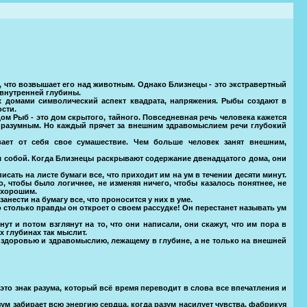
 что возвышает его над животным. Однако Близнецы - это экстравертный
 внутренней глубины.
 домами символический аспект квадрата, напряжения. Рыбы создают в
ости.
ом Рыб - это дом скрытого, тайного. Повседневная речь человека кажется
бя разумным. Но каждый прячет за внешним здравомыслием речи глубокий
вает от себя свое сумашествие. Чем больше человек занят внешним,
им собой. Когда Близнецы раскрывают содержание двенадцатого дома, они
ать на листе бумаги все, что приходит им на ум в течении десяти минут.
о, чтобы было логичнее, не изменяя ничего, чтобы казалось понятнее, не
 хорошим.
нести на бумагу все, что проносится у них в уме.
то столько правды он откроет о своем рассудке! Он перестанет называть ум
ут и потом взглянут на то, что они написали, они скажут, что им пора в
х глубинах так мыслит.
К здоровью и здравомыслию, лежащему в глубине, а не только на внешней
то знак разума, который всё время переводит в слова все впечатления и
азум забирает всю энергию сердца, когда разум насилует чувства, фабрикуя