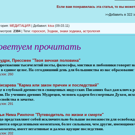
Если вам понравилась эта статья, то вы може
>>Добавить в 322 
гория
:
МЕДИТАЦИЯ
|
Добавил
:
kisa
(09.03.11)
смотров
:
2384
|
Теги
:
гороскоп
,
Зодиак
,
знаки зодиака
,
астрология
оветуем прочитать
удри, Прессмен "Твоя вечная половина"
протяжении тысячелетий поэты, философы, мистики и любовники говорят на
 в единое целое. На сегодняшний день для большинства из нас образование
узок: 260
Писарева "Карма или закон причин и последствий"
 в глубокой древности в священных индусских Писаниях был дан ключ к р
ни. По учениям древних Мудрецов, человек одарен бессмертным Духом, исх
свойства в зачатке.
узок: 291
ьи Нима Ринпоче "Путеводитель по жизни и смерти"
до представляют собой исключительно большие возможности для освобожден
яются определенными моментами, более сильными, чем другие, имеющими б
 моменты, имеет негативные и далеко идущие последствия.
узок: 202