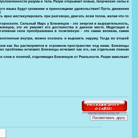
условленности разума и тела. Разум открывает новые, творческие силы и
мого языка будут громкими и приносящими удовольствие! Пусть движения
!
 ярко жестикулировать при разговоре, двигать всем телом, желая что-то
ороскопе. Сильный Марс у Близнецов - это энергия и выразительность,
знецов, это не умаляет его достоинства в данном месте. Медитация и
гативная сила преобразована в позитивную - это самая великая, самая
копленные внутри, можно осознать и выразить наружу. Тогда во второй
хом как бы растворяются в огромном пространстве под ними. Близнецы
 их проблемы исчезают. Близнецы исчезают как эго, как отдельная ложная
ех слов и понятий, отделяющих Близнецов от Реальности. Разум замолкает