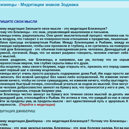
изнецы - Медитации знаков Зодиака
ПИШИТЕ СВОИ МЫСЛИ
чему медитация Запишите свои мысли - это медитация Близнецов?
тому что Близнецы - это знак, управляющий мышлением и письмом.
изнецы очень рациональны. Они ценят мыслительный процесс человека как то,
ак воздуха, что говорит о их поверхностном отношении к предметам, лишенным
убина присуща интравертным Рыбам. Между Близнецами и Рыбами, между их
знецах напряжение, чтобы они проникли в глубину, а не суетились на поверхн
етий дом Близнецов - это обычная повседневная речь человека. Двенадцатый д
зумной, логичной. Видя, что он может разумно говорить, человек считает се
ос мыслей.
ловек раздвоен, как Близнецы, и напряжен, как ум, потому что он скры
верхностным миром, тем глубже скрыты язвы его души.
обы исцелить язвы своего безумия, надо открыть его, признать его перед сам
лают первый шаг к своему исцелению.
знецы могут очень просто раскрыть содержание дома Рыб. Им надо просто запис
 записать без всякой цензуры! Без каких-либо исправлений. Не изменяя ничег
меняя ничего, чтобы не сочли сумашедшим, не изменяя ничего, чтобы выглядеть
лизнецов быстрый почерк, способный угнаться за ходом их мыслей. Они могут за
и человек добросовестно занесет на бумагу все, что проносится у него в уме, 
ршиной творения, открыв безумие ума.
ли Близнецы честно занесут на бумагу все течение своих мыслей за десять мин
ашедший дом, относящийся к Рыбам. Но истина в том, что каждый из нас в свои
йти за пределы ума, за пределы мысли - вот единственный путь к здоровью. 
верхности.
(Перейти к медитации)
ДИТАЦИЯ ДЖИБЕРИШ
чему медитация Джибериш - это медитация Близнецов? Потому что Близнецы - э
ства.
знецы - это знак засилья разума. Близнецы - это знак болезни разума. Когда р