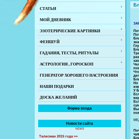
Бл
СТАТЬИ
МОЙ ДНЕВНИК
ЗА
ЭЗОТЕРИЧЕСКИЕ КАРТИНКИ
По
По
Бл
ФЕНШУЙ
зн
Гл
Бли
ГАДАНИЯ, ТЕСТЫ, РИТУАЛЫ
Тр
ра
ха
АСТРОЛОГИЯ , ГОРОСКОП
Че
по
Чт
ГЕНЕРАТОР ХОРОШЕГО НАСТРОЕНИЯ
де
Бли
Но
НАШИ ПОДАРКИ
из
У Б
Есл
ДОСКА ЖЕЛАНИЙ
ве
Ес
сум
Форма входа
Вы
по
МЕ
Новости сайта
NEWS
По
чув
Талисман 2015 года >>
Бли