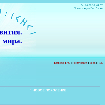
Вс, 09.08.26, 09:07
Приветствую Вас
Гость
вития.
 мира.
П
О
Д
А
Р
О
К
!!!
Главная
|
FAQ
|
Регистрация
|
Вход
|
RSS
НОВОЕ ПОКОЛЕНИЕ