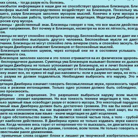
них слова, - тогда разум есть болезнь.
реизбыток информации в наши дни не способствует здоровью Близнецов. Близ
мосфера мыслей непосредственно воздействует на Близнецов. Поскольку мы
чшего, разум Близнецов заполнен мусором мыслей. Конечно в куче мусора вс
ебуется большая работа, требуется великая медитация. Медитация Джибериш 
росив кучу мусора.
изнецы - двойственный знак. Близнецы говорят о том, что все мысли двойст
здают напряжение. Вот почему в Близнецах, несмотря на всю их лёгкость, все
оя.
изнецы не могут спокойно созерцать природу. Беспокойные мысли не дают им
 могут спокойно выслушать другого человека. Беспокойные мысли не дают
лчании. Близнецы не могут спокойно лечь вечером спать и спокойно заснуть. Б
дитация Джибериш избавляет Близнецов от беспокойных мыслей.
 Близнецов наполнен шумом, через который они не в состоянии услышать 
мятежного сна.
 Близнецов заполнен хаосом и это плохо отражается на их физическом здоров
о беспорядочное дыхание. Сумятица ума Близнецов вызывает болезни их дыхател
дитация Джибериш не только успокаивает ум Близнецов, но и лечит болезни их
 от множества спутанных мыслей, исцеляет от болезней дыхательных путей.
ину знают все, но нужно её ещё раз напомнить: если в разуме нет мира, но есть 
ос разума не должен подавляться. Необходимо выбросить его наружу. Это н
ечение.
дитация Джибериш означает говорить бессмысленные звуки, произносить тараб
лоса и резкими интонациями. Только одно условие должно быть соблюдено. 
жно произносить.
ибериш - это разрешение. Это разрешение выбраться наружу всем мыслям
зрешение снимает напряжение. Но вся тонкость техники медитация в том, что
ько заумный язык освободит разум от всякого мусора. Это некоторый парадокс,
умный язык Джибериш должен быть достаточно громким. Это как бы некий ката
видимым оппонентом, вы как выражаете своё ожесточение, своё азарт, вы пы
аете на незнакомом вам языке - иначе медитация не даёт исцеления.
ё одно обстоятельство важно. Ум является тонкой частью тела, а тело - грубо
дет наиболее действенно. В Джибериш нужно не только издавать звуки какого-
ом. Когда человек весь горит от нетерпения что-то высказать, он двигается все
ько говорить, но и двигать руками, головою, всем телом. Не только говорить 
известными ранее движениями.
к привычные слова создают блоки и лишают ум творческой изобретательност