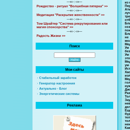
—«‹-:-›»—
из 
Пе
Рождество - ритуал "Волшебная пятерка" >>
Ат
—«‹-:-›»—
лу
Медитация "Раскрытие женственности" >>
тр
—«‹-:-›»—
отб
Бл
Том Шрайтер "Система рекрутирования или
со
магия спонсорства" >>
пок
—«‹-:-›»—
Бл
Радость Жизни >>
не
мо
Ме
Поиск
Ум
без
Ум
эт
Ме
ум
Ист
Мои сайты
Ха
изл
Стабильный заработок
Ме
го
Генератор настроения
ну
Актуально - Блог
Дж
Ра
Энергетические системы
Тол
За
не
Реклама
дел
Ещ
бу
тел
тол
не
Ка