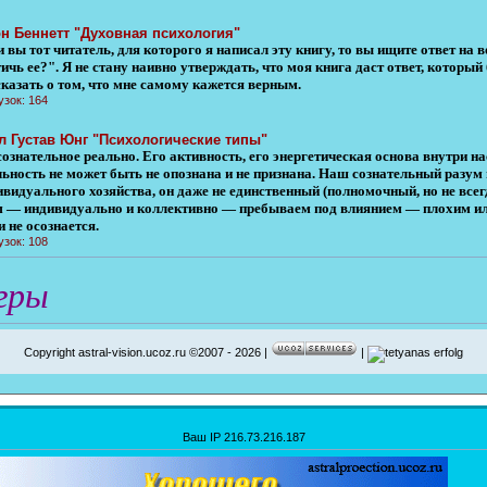
н Беннетт "Духовная психология"
 вы тот читатель, для которого я написал эту книгу, то вы ищите ответ на 
ичь ее?". Я не стану наивно утверждать, что моя книга даст ответ, которы
сказать о том, что мне самому кажется верным.
узок: 164
л Густав Юнг "Психологические типы"
сознательное реально. Его активность, его энергетическая основа внутри 
льность не может быть не опознана и не признана. Наш сознательный разу
ивидуального хозяйства, он даже не единственный (полномочный, но не всег
м — индивидуально и коллективно — пребываем под влиянием — плохим или
 не осознается.
узок: 108
гры
Copyright astral-vision.ucoz.ru ©2007 - 2026 |
|
Ваш IP 216.73.216.187