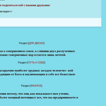
те поделиться ней с вашими друзьями:
закладки<<
Раздел [
ДЛЯ ДВОИХ
]
м о совершенном союзе, о слиянии двух разлученных
 таких совершенных пар остается лишь мечтой.
Раздел [
ПУТЬ К СЕБЕ
]
аскрытию наиболее трудных загадок человечес- кой
одящим от Бога и заключающим в себе все божествен-
Раздел [
РАЗНОЕ
]
ия потому, что они, как показывает нам учение,
олее мощный потенциал: все, что вы предпринимаете в