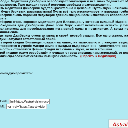
ободы. Медитация Джибериш освобождает Близнецов и все знаки Зодиака от об
зможности. Тело находит новый источник свободы и самовыражения.
сть медитация Джибериш будет выразительна и целебна! Пусть звуки незнако
к будут бурными, размашистыми! Пусть всё тело жестикулирует и выражает себя
ибериш очень хорошая медитация для Близнецов. Всем известна их способность
зать.
ибериш очень хорошая медитация для Близнецов, у которых сильный Марс в г
обходимая для Джибериша. Даже если Марс имеет негативные аспекты у Бли
едназначена для преобразования негативной силы в позитивную. А когда не
инная сила.
дитация Джибериш очень активна в своей первой стадии. Все напряжения, на
дии наступает естественный покой.
 второй стадии Близнецы ложатся на живот, на мать-землю и с каждым выдо
створяются в утробе матери-земли с каждым выдохом и они чувствуют, что все
ность и становятся Целым. Уходят все слова и звуки, остается тишина.
этой тишине разум освобождён и очищен от всех внешних напластований, от вс
Близнецы осознают себя как высшую Реальность.
(Перейти к медитации)
комендую прочитать:
Code:
TML: