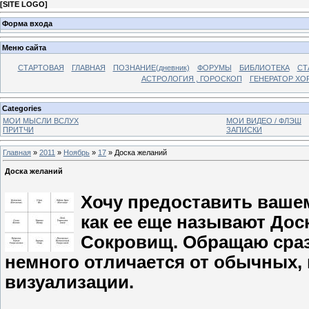
[
SITE LOGO
]
Форма входа
Меню сайта
СТАРТОВАЯ
ГЛАВНАЯ
ПОЗНАНИЕ(дневник)
ФОРУМЫ
БИБЛИОТЕКА
СТ
АСТРОЛОГИЯ , ГОРОСКОП
ГЕНЕРАТОР ХО
Categories
МОИ МЫСЛИ ВСЛУХ
МОИ ВИДЕО / ФЛЭШ
ПРИТЧИ
ЗАПИСКИ
Главная
»
2011
»
Ноябрь
»
17
» Доска желаний
Доска желаний
Хочу предоставить ваше
как ее еще называют Доск
Сокровищ. Обращаю сразу
немного отличается от обычных,
визуализации.