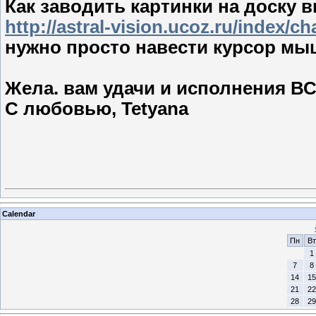
Как заводить картинки на доску 
http://astral-vision.ucoz.ru/index/ch
нужно просто навести курсор мыш
Жела. вам удачи и исполнения В
С любовью, Tetyana
Calendar
Пн
Вт
1
7
8
14
15
21
22
28
29