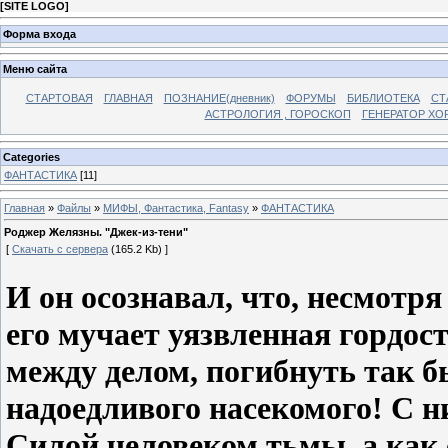
[
SITE LOGO
]
Форма входа
Меню сайта
СТАРТОВАЯ
ГЛАВНАЯ
ПОЗНАНИЕ(дневник)
ФОРУМЫ
БИБЛИОТЕКА
СТ
АСТРОЛОГИЯ , ГОРОСКОП
ГЕНЕРАТОР ХО
Categories
ФАНТАСТИКА
[11]
Главная
»
Файлы
»
МИФЫ, Фантастика, Fantasy
»
ФАНТАСТИКА
Роджер Желязны. "Джек-из-тени"
[
Скачать с сервера
(165.2 Kb) ]
И он осознавал, что, несмотря
его мучает уязвленная гордос
между делом, погибнуть так б
надоедливого насекомого! С 
Силой человеком тьмы, а как