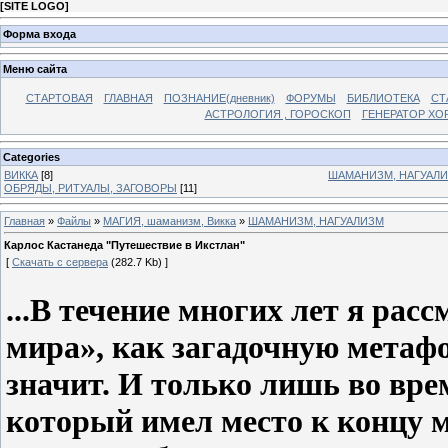
[
SITE LOGO
]
Форма входа
Меню сайта
СТАРТОВАЯ
ГЛАВНАЯ
ПОЗНАНИЕ(дневник)
ФОРУМЫ
БИБЛИОТЕКА
СТ
АСТРОЛОГИЯ , ГОРОСКОП
ГЕНЕРАТОР ХО
Categories
ВИККА
[8]
ШАМАНИЗМ, НАГУАЛ
ОБРЯДЫ, РИТУАЛЫ, ЗАГОВОРЫ
[11]
Главная
»
Файлы
»
МАГИЯ, шаманизм, Викка
»
ШАМАНИЗМ, НАГУАЛИЗМ
Карлос Кастанеда "Путешествие в Икстлан"
[
Скачать с сервера
(282.7 Kb) ]
...В течение многих лет я ра
мира», как загадочную метафо
значит. И только лишь во вре
который имел место к концу м