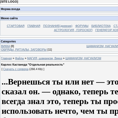
[
SITE LOGO
]
Форма входа
Меню сайта
СТАРТОВАЯ
ГЛАВНАЯ
ПОЗНАНИЕ(дневник)
ФОРУМЫ
БИБЛИОТЕКА
СТ
АСТРОЛОГИЯ , ГОРОСКОП
ГЕНЕРАТОР ХО
Categories
ВИККА
[8]
ШАМАНИЗМ, НАГУАЛ
ОБРЯДЫ, РИТУАЛЫ, ЗАГОВОРЫ
[11]
Главная
»
Файлы
»
МАГИЯ, шаманизм, Викка
»
ШАМАНИЗМ, НАГУАЛИЗМ
Карлос Кастанеда "Отдельная реальность"
[
Скачать с сервера
(266.4 Kb) ]
...Вернешься ты или нет — эт
сказал он. — однако, теперь т
всегда знал это, теперь ты пр
использовать нечто, чем ты п