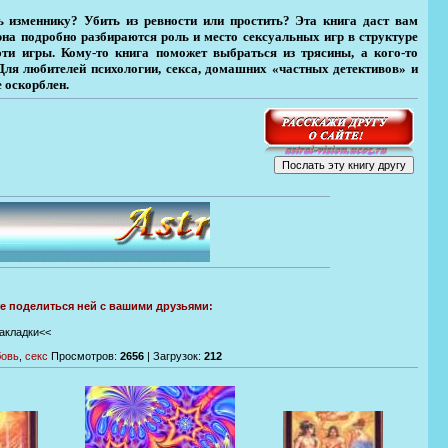
 изменнику? Убить из ревности или простить? Эта книга даст вам
на подробно разбираются роль и место сексуальных игр в структуре
ти игры. Кому-то книга поможет выбраться из трясины, а кого-то
Для любителей психологии, секса, домашних «частных детективов» и
е оскорблен.
те поделиться ней с вашими друзьями:
закладки<<
овь
,
секс
Просмотров
:
2656
|
Загрузок
:
212