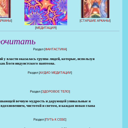
АРКАНЫ
]
[
СТАРШИЕ АРКАНЫ
]
[
МЕДИТАЦИЯ
]
рочитать
Раздел [
ФАНТАСТИКА
]
й у власти оказалась группа людей, которые, используя
как Боги индуистского пантеона.
Раздел [
АУДИО МЕДИТАЦИИ
]
Раздел [
ЗДОРОВОЕ ТЕЛО
]
рывающей вечную мудрость и дарующей уникальные и
дохновением, чистотой и светом, и каждая новая глава
Раздел [
ПУТЬ К СЕБЕ
]