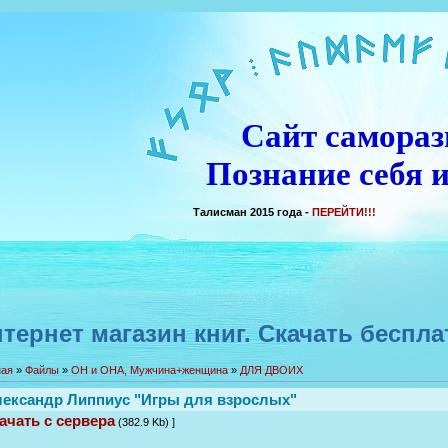
Сайт самораз
Познание себя и
Талисман 2015 года -
ПЕРЕЙТИ!!!
тернет магазин книг. Скачать беспла
ная
»
Файлы
»
ОН и ОНА, Мужчина+женщина
»
ДЛЯ ДВОИХ
ександр Липпиус "Игры для взрослых"
ачать с сервера
(382.9 Kb) ]