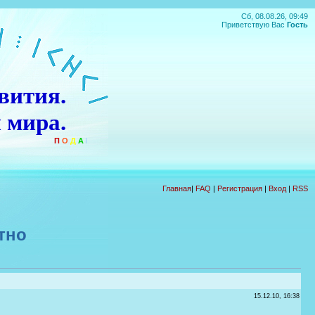
Сб, 08.08.26, 09:49
Приветствую Вас
Гость
вития.
 мира.
П
О
Д
А
Р
О
К
!!!
Главная
|
FAQ
|
Регистрация
|
Вход
|
RSS
тно
15.12.10, 16:38