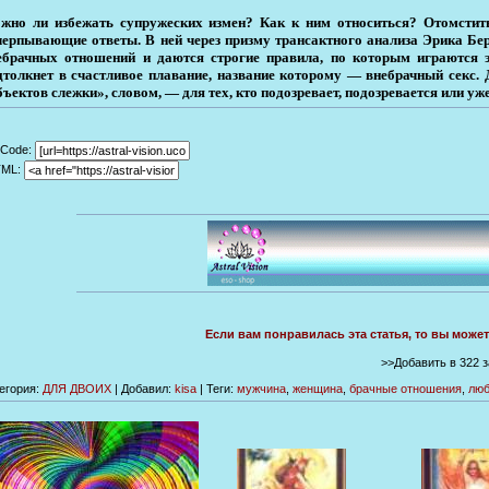
жно ли избежать супружеских измен? Как к ним относиться? Отомстить
черпывающие ответы. В ней через призму трансактного анализа Эрика Бер
ебрачных отношений и даются строгие правила, по которым играются э
дтолкнет в счастливое плавание, название которому — внебрачный секс. 
бъектов слежки», словом, — для тех, кто подозревает, подозревается или уж
Code:
TML:
Если вам понравилась эта статья, то вы може
>>Добавить в 322 
егория
:
ДЛЯ ДВОИХ
|
Добавил
:
kisa
|
Теги
:
мужчина
,
женщина
,
брачные отношения
,
люб