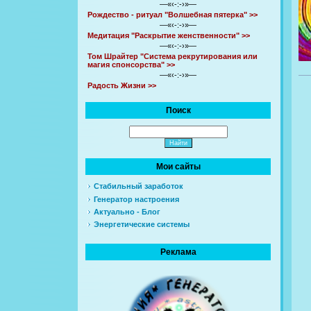
—«‹-:-›»—
Рождество - ритуал "Волшебная пятерка" >>
—«‹-:-›»—
Медитация "Раскрытие женственности" >>
—«‹-:-›»—
Том Шрайтер "Система рекрутирования или
магия спонсорства" >>
—«‹-:-›»—
Радость Жизни >>
Поиск
Мои сайты
Стабильный заработок
Генератор настроения
Актуально - Блог
Энергетические системы
Реклама