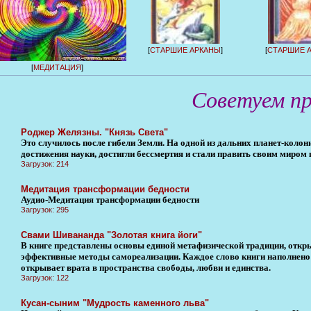
[
СТАРШИЕ АРКАНЫ
]
[
СТАРШИЕ 
[
МЕДИТАЦИЯ
]
Советуем п
Роджер Желязны. "Князь Света"
Это случилось после гибели Земли. На одной из дальних планет-колони
достижения науки, достигли бессмертия и стали править своим миром 
Загрузок: 214
Медитация трансформации бедности
Аудио-Медитация трансформации бедности
Загрузок: 295
Свами Шивананда "Золотая книга йоги"
В книге представлены основы единой метафизической традиции, отк
эффективные методы самореализации. Каждое слово книги наполнено в
открывает врата в пространства свободы, любви и единства.
Загрузок: 122
Кусан-сыним "Мудрость каменного льва"