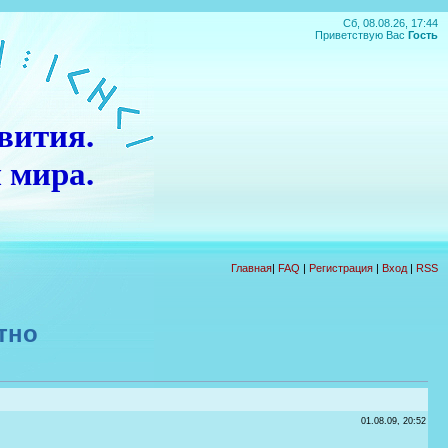
Сб, 08.08.26, 17:44
Приветствую Вас
Гость
вития.
 мира.
П
О
Д
А
Р
О
К
!!!
Главная
|
FAQ
|
Регистрация
|
Вход
|
RSS
тно
01.08.09, 20:52