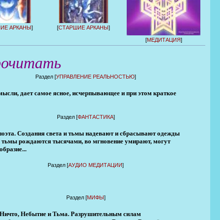
ИЕ АРКАНЫ
]
[
СТАРШИЕ АРКАНЫ
]
[
МЕДИТАЦИЯ
]
рочитать
Раздел [
УПРАВЛЕНИЕ РЕАЛЬНОСТЬЮ
]
мысли, дает самое ясное, исчерпывающее и при этом краткое
Раздел [
ФАНТАСТИКА
]
 поэта. Создания света и тьмы надевают и сбрасывают одежды
 и тьмы рождаются тысячами, во мгновение умирают, могут
бразие...
Раздел [
АУДИО МЕДИТАЦИИ
]
Раздел [
МИФЫ
]
, Ничто, Небытие и Тьма. Разрушительным силам