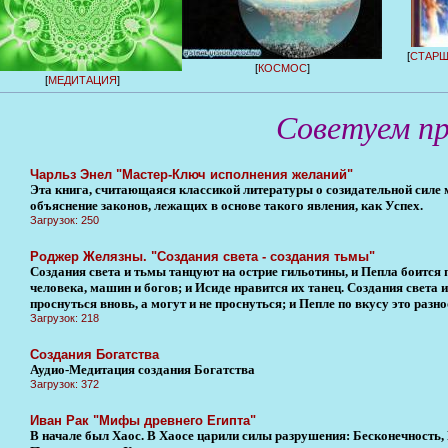
[
СТАРШ
[
КОСМОС
]
[
МЕДИТАЦИЯ
]
Советуем п
Чарльз Энел "Мастер-Ключ исполнения желаний"
Эта книга, считающаяся классикой литературы о созидательной силе 
объяснение законов, лежащих в основе такого явления, как Успех.
Загрузок: 250
Роджер Желязны. "Создания света - создания тьмы"
Создания света и тьмы танцуют на острие гильотины, и Пепла боится
человека, машин и богов; и Исиде нравится их танец. Создания света
проснуться вновь, а могут и не проснуться; и Пепле по вкусу это разноо
Загрузок: 218
Создания Богатства
Аудио-Медитация создания Богатства
Загрузок: 372
Иван Рак "Мифы древнего Египта"
В начале был Хаос. В Хаосе царили силы разрушения: Бесконечность