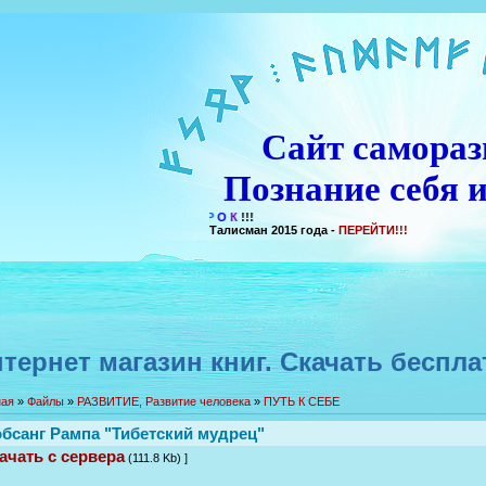
Сайт самораз
Познание себя и
Талисман 2015 года -
ПЕРЕЙТИ!!!
тернет магазин книг. Скачать беспла
ная
»
Файлы
»
РАЗВИТИЕ, Развитие человека
»
ПУТЬ К СЕБЕ
бсанг Рампа "Тибетский мудрец"
ачать с сервера
(111.8 Kb) ]