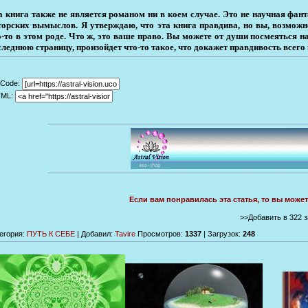
а книга также не является романом ни в коем случае. Это не научная фантас
торских вымыслов. Я утверждаю, что эта книга правдива, но вы, возможно
о-то в этом роде. Что ж, это ваше право. Вы можете от души посмеяться на
следнюю страницу, произойдет что-то та­кое, что докажет правдивость всего
Code:
TML:
Если вам понравилась эта статья, то вы може
>>Добавить в 322 
егория
:
ПУТЬ К СЕБЕ
|
Добавил
:
Tavire
Просмотров
:
1337
|
Загрузок
:
248