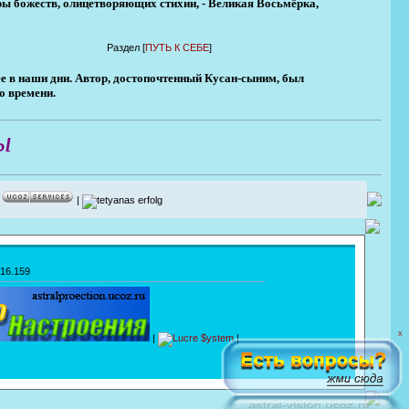
ры божеств, олицетворяющих стихии, - Великая Восьмёрка,
Раздел [
ПУТЬ К СЕБЕ
]
рее в наши дни. Автор, достопочтенный Кусан-сыним, был
о времени.
ы
|
|
216.159
X
|
|