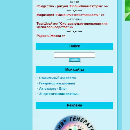
—«‹-:-›»—
Рождество - ритуал "Волшебная пятерка" >>
—«‹-:-›»—
Медитация "Раскрытие женственности" >>
—«‹-:-›»—
Том Шрайтер "Система рекрутирования или
магия спонсорства" >>
—«‹-:-›»—
Радость Жизни >>
Поиск
Мои сайты
Стабильный заработок
Генератор настроения
Актуально - Блог
Энергетические системы
Реклама