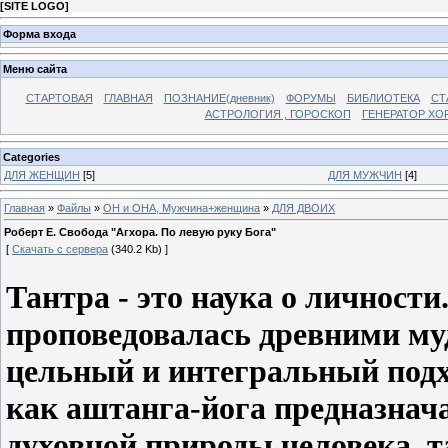
[
SITE LOGO
]
Форма входа
Меню сайта
СТАРТОВАЯ
ГЛАВНАЯ
ПОЗНАНИЕ(дневник)
ФОРУМЫ
БИБЛИОТЕКА
СТ
АСТРОЛОГИЯ , ГОРОСКОП
ГЕНЕРАТОР ХО
Categories
ДЛЯ ЖЕНЩИН
[5]
ДЛЯ МУЖЧИН
[4]
Главная
»
Файлы
»
ОН и ОНА, Мужчина+женщина
»
ДЛЯ ДВОИХ
Роберт Е. Свобода "Агхора. По левую руку Бога"
[
Скачать с сервера
(340.2 Kb) ]
Тантра - это наука о личности
проповедовалась древними му
цельный и интегральный подх
как аштанга-йога предназнач
духовной природы человека, т