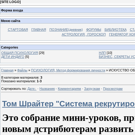
[
SITE LOGO
]
Форма входа
Меню сайта
СТАРТОВАЯ
ГЛАВНАЯ
ПОЗНАНИЕ(дневник)
ФОРУМЫ
БИБЛИОТЕКА
СТ
АСТРОЛОГИЯ , ГОРОСКОП
ГЕНЕРАТОР ХО
Categories
ОБЩАЯ ПСИХОЛОГИЯ
[29]
НЛП
[10]
ДЕТИ ИНДИГО
[5]
БИЗНЕС, СЕКРЕТЫ У
Главная
»
Файлы
»
ПСИХОЛОГИЯ, Метод формирования личности
» ИСКУССТВО О
В категории материалов
:
3
Показано материалов
:
1-3
Сортировать по
:
Дате
·
Названию
·
Комментариям
·
Загрузкам
·
Просмотрам
Том Шрайтер "Система рекрутиро
Это собрание мини-уроков, п
новым дстрибютерам развить 