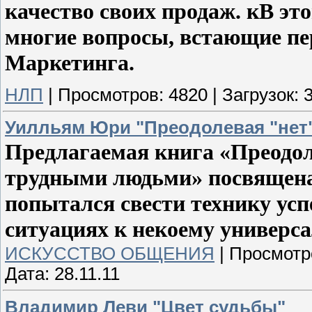
качество своих продаж. кВ эт
многие вопросы, встающие пе
Маркетинга.
НЛП
|
Просмотров:
4820
|
Загрузок:
Уилльям Юри "Преодолевая "нет
Предлагаемая книга «Преодол
трудными людьми» посвящена
попытался свести технику ус
ситуациях к некоему универса
ИСКУССТВО ОБЩЕНИЯ
|
Просмотр
Дата:
28.11.11
Владимир Леви "Цвет судьбы"