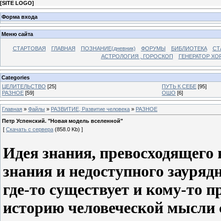
[
SITE LOGO
]
Форма входа
Меню сайта
СТАРТОВАЯ
ГЛАВНАЯ
ПОЗНАНИЕ(дневник)
ФОРУМЫ
БИБЛИОТЕКА
СТ
АСТРОЛОГИЯ , ГОРОСКОП
ГЕНЕРАТОР ХО
Categories
ЦЕЛИТЕЛЬСТВО
[25]
ПУТЬ К СЕБЕ
[95]
РАЗНОЕ
[59]
ОШО
[6]
Главная
»
Файлы
»
РАЗВИТИЕ, Развитие человека
»
РАЗНОЕ
Петр Успенский. "Новая модель вселенной"
[
Скачать с сервера
(858.0 Kb) ]
Идея знания, превосходящего
знания и недоступного зауряд
где-то существует и кому-то 
историю человеческой мысли 