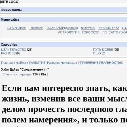
[
SITE LOGO
]
Форма входа
Меню сайта
СТАРТОВАЯ
ГЛАВНАЯ
ПОЗНАНИЕ(дневник)
ФОРУМЫ
БИБЛИОТЕКА
СТ
АСТРОЛОГИЯ , ГОРОСКОП
ГЕНЕРАТОР ХО
Categories
ЦЕЛИТЕЛЬСТВО
[25]
ПУТЬ К СЕБЕ
[95]
РАЗНОЕ
[59]
ОШО
[6]
Главная
»
Файлы
»
РАЗВИТИЕ, Развитие человека
»
УПРАВЛЕНИЕ РЕАЛЬНОСТЬЮ
Уэйн Дайер "Сила намерения"
[
Скачать с сервера
(136.2 Kb) ]
Если вам интересно знать, ка
жизнь, изменив все ваши мыс
делом прочесть последнюю гла
полем намерения», и только п